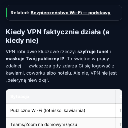
Related:
Bezpieczeństwo Wi-Fi — podstawy
Kiedy VPN faktycznie działa (a
kiedy nie)
VPN robi dwie kluczowe rzeczy:
szyfruje tunel
i
maskuje Twój publiczny IP
. To świetne w pracy
zdalnej — zwłaszcza gdy zdarza Ci się logować z
kawiarni, coworku albo hotelu. Ale nie, VPN nie jest
„peleryną niewidką”.
Sytuacja
Czy
Publiczne Wi-Fi (lotnisko, kawiarnia)
Tak
Teams/Zoom na domowym łączu
Tak,