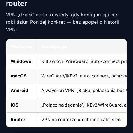
router
VPN „działa” dopiero wtedy, gdy konfiguracja nie
robi dziur. Poniżej konkret — bez epopei o historii
VPN.
Platforma
Co włączyć
Windows
Kill switch, WireGuard, auto-connect przy
macOS
WireGuard/IKEv2, auto-connect, ochrona 
Android
Always-on VPN, „Blokuj połączenia bez VPN”
iOS
„Połącz na żądanie”, IKEv2/WireGuard, aktu
Router
VPN na routerze = ochrona całej sieci