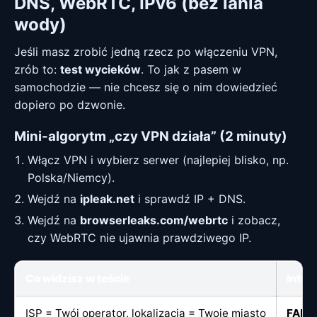
DNS, WebRTC, IPv6 (bez lania
wody)
Jeśli masz zrobić jedną rzecz po włączeniu VPN,
zrób to:
test wycieków
. To jak z pasem w
samochodzie — nie chcesz się o nim dowiedzieć
dopiero po dzwonie.
Mini-algorytm „czy VPN działa” (2 minuty)
Włącz VPN i wybierz serwer (najlepiej blisko, np.
Polska/Niemcy).
Wejdź na
ipleak.net
i sprawdź IP + DNS.
Wejdź na
browserleaks.com/webrtc
i zobacz,
czy WebRTC nie ujawnia prawdziwego IP.
Co widzisz w teście
Inter
ISP = Twój operator, lokalizacja = Twoje miasto
FAIL
—