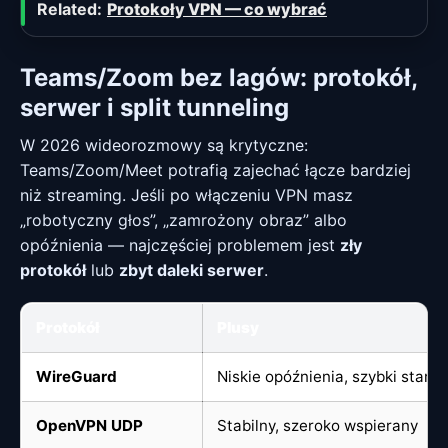
Related:
Protokoły VPN — co wybrać
Teams/Zoom bez lagów: protokół,
serwer i split tunneling
W 2026 wideorozmowy są krytyczne:
Teams/Zoom/Meet potrafią zajechać łącze bardziej
niż streaming. Jeśli po włączeniu VPN masz
„robotyczny głos”, „zamrożony obraz” albo
opóźnienia — najczęściej problemem jest
zły
protokół
lub
zbyt daleki serwer
.
Protokół
Plusy
WireGuard
Niskie opóźnienia, szybki start
OpenVPN UDP
Stabilny, szeroko wspierany