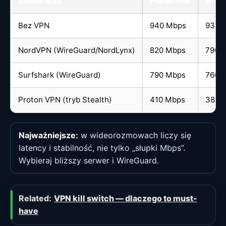
Scenariusz
Pobieranie
Wysy
Bez VPN
940 Mbps
930 
NordVPN (WireGuard/NordLynx)
820 Mbps
790 
Surfshark (WireGuard)
790 Mbps
760 
Proton VPN (tryb Stealth)
410 Mbps
380 
Najważniejsze:
w wideorozmowach liczy się
latency i stabilność, nie tylko „słupki Mbps”.
Wybieraj bliższy serwer i WireGuard.
Related:
VPN kill switch — dlaczego to must-
have