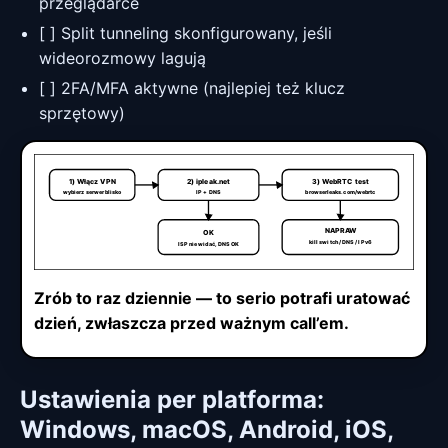
przeglądarce
[ ] Split tunneling skonfigurowany, jeśli
wideorozmowy lagują
[ ] 2FA/MFA aktywne (najlepiej też klucz
sprzętowy)
1) Włącz VPN
2) ipleak.net
3) WebRTC test
wybierz serwer blisko
IP + DNS
browserleaks.com/webrtc
NAPRAW
OK
kill switch / DNS / IPv6
ISP nie widać, DNS OK
Zrób to raz dziennie — to serio potrafi uratować
dzień, zwłaszcza przed ważnym call’em.
Ustawienia per platforma:
Windows, macOS, Android, iOS,