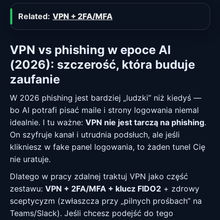
Related:
VPN + 2FA/MFA
VPN vs phishing w epoce AI
(2026): szczerość, która buduje
zaufanie
W 2026 phishing jest bardziej „ludzki” niż kiedyś —
bo AI potrafi pisać maile i strony logowania niemal
idealnie. I tu ważne:
VPN nie jest tarczą na phishing
.
On szyfruje kanał i utrudnia podsłuch, ale jeśli
klikniesz w fake panel logowania, to żaden tunel Cię
nie uratuje.
Dlatego w pracy zdalnej traktuj VPN jako część
zestawu:
VPN + 2FA/MFA + klucz FIDO2
+ zdrowy
sceptycyzm (zwłaszcza przy „pilnych prośbach” na
Teams/Slack). Jeśli chcesz podejść do tego