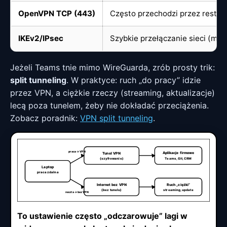
OpenVPN TCP (443)
Często przechodzi przez restry
IKEv2/IPsec
Szybkie przełączanie sieci (mobi
Jeżeli Teams tnie mimo WireGuarda, zrób prosty trik:
split tunneling
. W praktyce: ruch „do pracy” idzie
przez VPN, a ciężkie rzeczy (streaming, aktualizacje)
lecą poza tunelem, żeby nie dokładać przeciążenia.
Zobacz poradnik:
VPN split tunneling
.
praca → VPN
Aplikacje firmowe
Tunel VPN
(szyfrowanie)
Teams, Git, CRM
Laptop
praca zdalna
Internet bez VPN
Ruch „ciężki”
(bez tunelu)
streaming, update
reszta → bez VPN
To ustawienie często „odczarowuje” lagi w