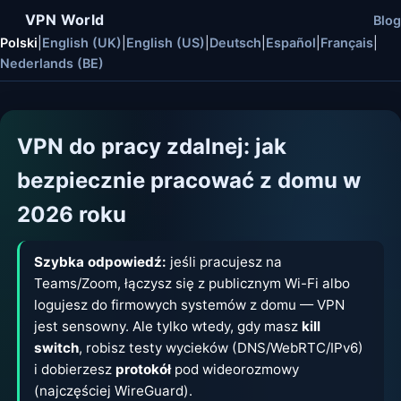
VPN World
Blog
Polski
|
English (UK)
|
English (US)
|
Deutsch
|
Español
|
Français
|
Nederlands (BE)
VPN do pracy zdalnej: jak
bezpiecznie pracować z domu w
2026 roku
Szybka odpowiedź:
jeśli pracujesz na
Teams/Zoom, łączysz się z publicznym Wi-Fi albo
logujesz do firmowych systemów z domu — VPN
jest sensowny. Ale tylko wtedy, gdy masz
kill
switch
, robisz testy wycieków (DNS/WebRTC/IPv6)
i dobierzesz
protokół
pod wideorozmowy
(najczęściej WireGuard).