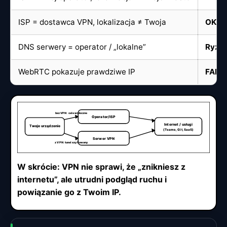
ISP = dostawca VPN, lokalizacja ≠ Twoja
OK
— 
DNS serwery = operator / „lokalne”
Ryzy
WebRTC pokazuje prawdziwe IP
FAIL
—
bez VPN: cele widoczne
Operator/ISP
Internet / usługi
Twoje urządzenie
(Teams, Git, SaaS)
Serwer VPN
z VPN: tunel szyfrowany
W skrócie: VPN nie sprawi, że „znikniesz z
internetu”, ale utrudni podgląd ruchu i
powiązanie go z Twoim IP.