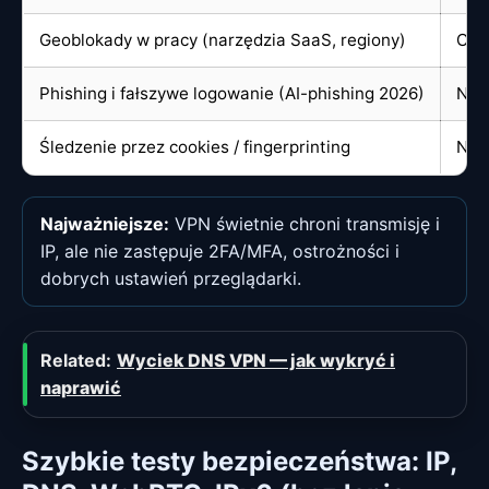
Geoblokady w pracy (narzędzia SaaS, regiony)
Czę
Phishing i fałszywe logowanie (AI-phishing 2026)
Nie
Śledzenie przez cookies / fingerprinting
Nie 
Najważniejsze:
VPN świetnie chroni transmisję i
IP, ale nie zastępuje 2FA/MFA, ostrożności i
dobrych ustawień przeglądarki.
Related:
Wyciek DNS VPN — jak wykryć i
naprawić
Szybkie testy bezpieczeństwa: IP,