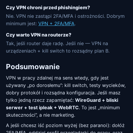
Czy VPN chroni przed phishingiem?
Nie. VPN nie zastąpi 2FA/MFA i ostrożności. Dobrym
minimum jest:
VPN + 2FA/MFA
.
Czy warto VPN na routerze?
Tak, jeśli router daje radę. Jeśli nie — VPN na
urządzeniach + kill switch to rozsądny plan B.
Podsumowanie
VPN w pracy zdalnej ma sens wtedy, gdy jest
używany „po dorosłemu”: kill switch, testy wycieków,
dobry protokół i rozsądna konfiguracja. Jeśli masz
tylko jedną rzecz zapamiętać:
WireGuard + bliski
serwer + test ipleak + WebRTC
. To jest „minimum
skuteczności”, a nie marketing.
A jeśli chcesz iść poziom wyżej (bez paranoi): dołóż
2FA/MFA, oddziel profil przeglądarki do pracy, oraz