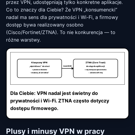
przez VPN, udostępniają tylko konkretne aplikacje.
Co to znaczy dla Ciebie? Że VPN „konsumencki”
nadal ma sens dla prywatności i Wi-Fi, a firmowy
dostęp bywa realizowany osobno
(Cisco/Fortinet/ZTNA). To nie konkurencja — to
różne warstwy.
Klasyczny VPN
ZTNA (Zero Trust)
trend 2026
„wjeżdżasz” do sieci
dostęp do aplikacji
+ proste wdrożenie
+ najmniejsze uprawnienia
- większy „blast radius”
- zależne od firmy
Dla Ciebie: VPN nadal jest świetny do
prywatności i Wi-Fi. ZTNA często dotyczy
dostępu firmowego.
Plusy i minusy VPN w pracy