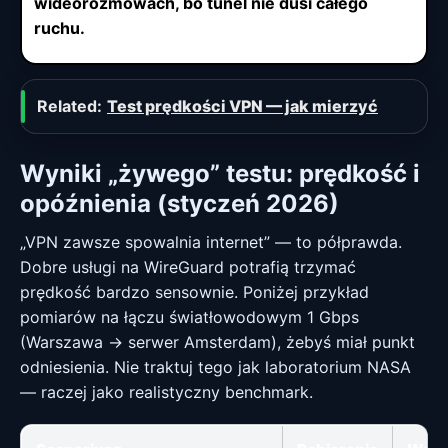
wideorozmowach, bo tunel nie dusi całego
ruchu.
Related:
Test prędkości VPN — jak mierzyć
Wyniki „żywego” testu: prędkość i
opóźnienia (styczeń 2026)
„VPN zawsze spowalnia internet” — to półprawda.
Dobre usługi na WireGuard potrafią trzymać
prędkość bardzo sensownie. Poniżej przykład
pomiarów na łączu światłowodowym 1 Gbps
(Warszawa → serwer Amsterdam), żebyś miał punkt
odniesienia. Nie traktuj tego jak laboratorium NASA
— raczej jako realistyczny benchmark.