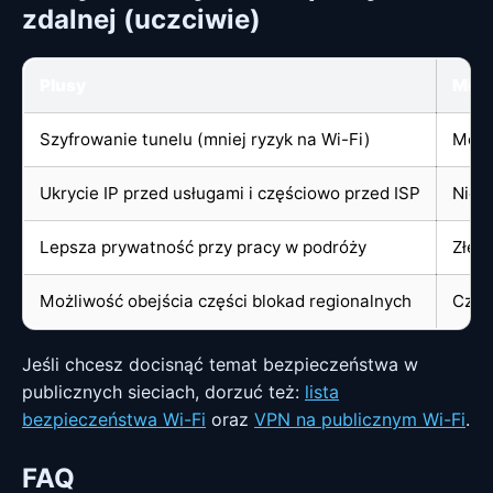
zdalnej (uczciwie)
Plusy
Minu
Szyfrowanie tunelu (mniej ryzyk na Wi-Fi)
Możl
Ukrycie IP przed usługami i częściowo przed ISP
Nie 
Lepsza prywatność przy pracy w podróży
Złe 
Możliwość obejścia części blokad regionalnych
Czas
Jeśli chcesz docisnąć temat bezpieczeństwa w
publicznych sieciach, dorzuć też:
lista
bezpieczeństwa Wi-Fi
oraz
VPN na publicznym Wi-Fi
.
FAQ