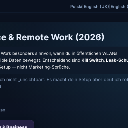
Polski
|
English (UK)
|
English 
ce & Remote Work (2026)
 Work besonders sinnvoll, wenn du in öffentlichen WLANs
sible Daten bewegst. Entscheidend sind
Kill Switch
,
Leak-Sch
etup — nicht Marketing-Sprüche.
ch nicht „unsichtbar“. Es macht dein Setup aber deutlich ro
t.
ten
z & Business