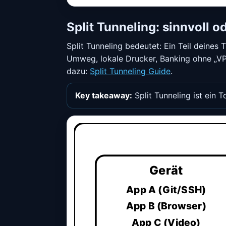
Split Tunneling: sinnvoll o
Split Tunneling bedeutet: Ein Teil deines T
Umweg, lokale Drucker, Banking ohne „VP
dazu:
Split Tunneling Guide
.
Key takeaway:
Split Tunneling ist ein
Gerät
App A (Git/SSH)
App B (Browser)
App C (Video)