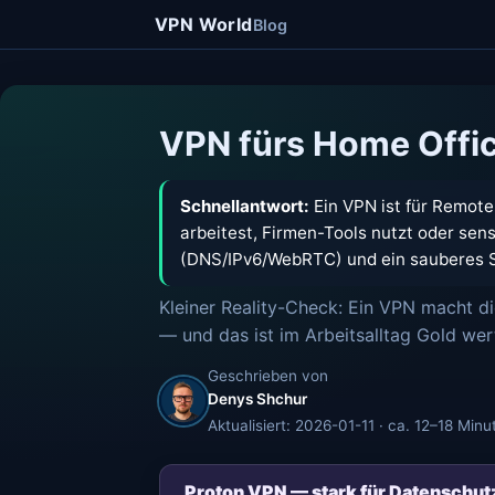
VPN World
Blog
VPN fürs Home Offi
Schnellantwort:
Ein VPN ist für Remote
arbeitest, Firmen-Tools nutzt oder sen
(DNS/IPv6/WebRTC) und ein sauberes S
Kleiner Reality-Check: Ein VPN macht di
— und das ist im Arbeitsalltag Gold wer
Geschrieben von
Denys Shchur
Aktualisiert: 2026-01-11 · ca. 12–18 Minu
Proton VPN — stark für Datenschut