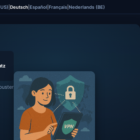
(US)
|
Deutsch
|
Español
|
Français
|
Nederlands (BE)
utz
buster