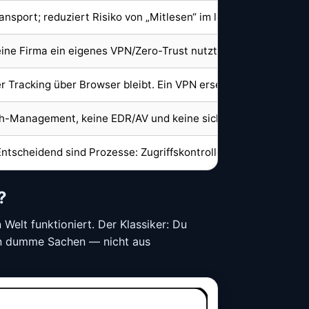
ansport; reduziert Risiko von „Mitlesen“ im lokalen Netz. Mehr
ine Firma ein eigenes VPN/Zero-Trust nutzt. Private VPNs sin
r Tracking über Browser bleibt. Ein VPN ersetzt keine Browser
ch-Management, keine EDR/AV und keine sicheren Workflows.
Entscheidend sind Prozesse: Zugriffskontrolle, Protokollierun
?
Welt funktioniert. Der Klassiker: Du
ren dumme Sachen — nicht aus