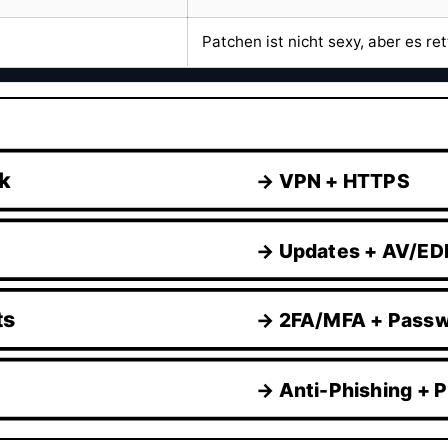
Patchen ist nicht sexy, aber es ret
k
→ VPN + HTTPS
→ Updates + AV/EDR
ts
→ 2FA/MFA + Pass
→ Anti-Phishing + 