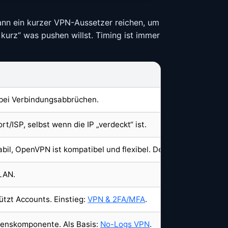
kann ein kurzer VPN-Aussetzer reichen, um
kurz“ was pushen willst. Timing ist immer
 bei Verbindungsabbrüchen.
/ISP, selbst wenn die IP „verdeckt“ ist.
abil, OpenVPN ist kompatibel und flexibel. Details in
VPN-Proto
LAN.
tzt Accounts. Einstieg:
VPN & 2FA/MFA
.
uenskomponente. Als Basis:
No-Logs VPN
.