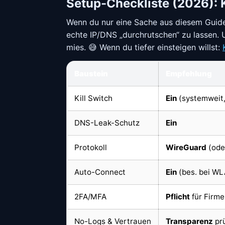
Setup-Checkliste (2026): K
Wenn du nur eine Sache aus diesem Guid
echte IP/DNS „durchrutschen“ zu lassen. 
mies. 😅 Wenn du tiefer einsteigen willst:
Baustein
Empfehlung
Kill Switch
Ein
(systemweit,
DNS-Leak-Schutz
Ein
Protokoll
WireGuard
(ode
Auto-Connect
Ein
(bes. bei W
2FA/MFA
Pflicht
für Firm
No-Logs & Vertrauen
Transparenz
pr