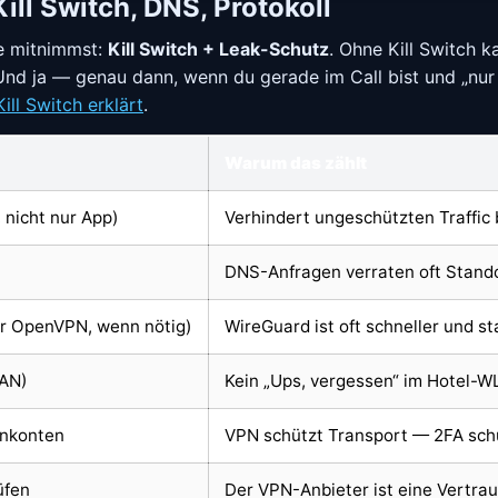
ill Switch, DNS, Protokoll
e mitnimmst:
Kill Switch + Leak-Schutz
. Ohne Kill Switch 
Und ja — genau dann, wenn du gerade im Call bist und „nur 
Kill Switch erklärt
.
Warum das zählt
 nicht nur App)
Verhindert ungeschützten Traffic
DNS-Anfragen verraten oft Standort
r OpenVPN, wenn nötig)
WireGuard ist oft schneller und st
LAN)
Kein „Ups, vergessen“ im Hotel-W
enkonten
VPN schützt Transport — 2FA schü
üfen
Der VPN-Anbieter ist eine Vertra