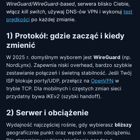
WireGuard/WireGuard-based
, serwera blisko Ciebie,
włącz
kill switch
, używaj DNS-ów VPN i wykonuj
test
prędkości
po każdej zmianie.
1) Protokół: gdzie zacząć i kiedy
zmienić
W 2025 r. domyślnym wyborem jest
WireGuard
(np.
NordLynx). Zapewnia niski overhead, bardzo szybkie
zestawianie połączeń i świetną stabilność. Jeśli Twój
ISP blokuje porty/UDP, przełącz na
OpenVPN
w
trybie TCP. Dla mobilnych i częstych zmian sieci
przydatny bywa
IKEv2
(szybki handoff).
2) Serwer i obciążenie
Wydajność najczęściej rośnie, gdy wybierasz
bliższy
geograficznie punkt oraz węzeł o niskim obciążeniu.