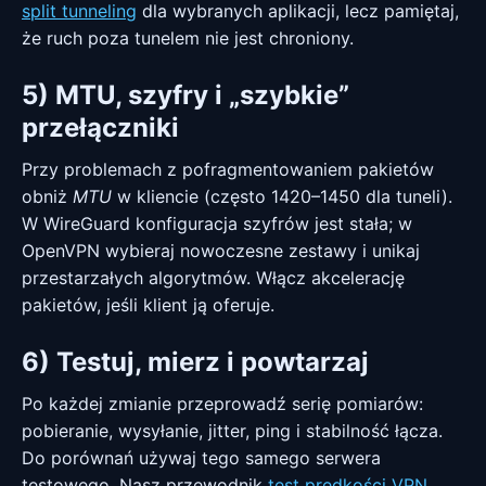
split tunneling
dla wybranych aplikacji, lecz pamiętaj,
że ruch poza tunelem nie jest chroniony.
5) MTU, szyfry i „szybkie”
przełączniki
Przy problemach z pofragmentowaniem pakietów
obniż
MTU
w kliencie (często 1420–1450 dla tuneli).
W WireGuard konfiguracja szyfrów jest stała; w
OpenVPN wybieraj nowoczesne zestawy i unikaj
przestarzałych algorytmów. Włącz akcelerację
pakietów, jeśli klient ją oferuje.
6) Testuj, mierz i powtarzaj
Po każdej zmianie przeprowadź serię pomiarów:
pobieranie, wysyłanie, jitter, ping i stabilność łącza.
Do porównań używaj tego samego serwera
testowego. Nasz przewodnik
test prędkości VPN