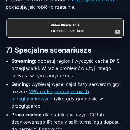
pokazuje, jak robić to rzetelnie.
Nie widzisz wideo? Otwórz w YouTube:
How a VPN
works — NordVPN
.
7) Specjalne scenariusze
Streaming:
dopasuj region i wyczyść cache DNS
przeglądarki. W razie problemów użyj innego
serwera w tym samym kraju.
Gaming:
wybieraj węzeł najbliższy serwerom gry;
rozważ
VPN na Edge/połączeniach
przeglądarkowych
tylko gdy gra działa w
przeglądarce.
Praca zdalna:
dla stabilności użyj TCP lub
dedykowanego IP; reguły split tunnelingu dopasuj
do narzędzi firmowych.