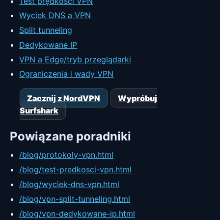
Test prędkości VPN
Wyciek DNS a VPN
Split tunneling
Dedykowane IP
VPN a Edge/tryb przeglądarki
Ograniczenia i wady VPN
Zacznij z NordVPN
Wypróbuj
Surfshark
Powiązane poradniki
/blog/protokoly-vpn.html
/blog/test-predkosci-vpn.html
/blog/wyciek-dns-vpn.html
/blog/vpn-split-tunneling.html
/blog/vpn-dedykowane-ip.html