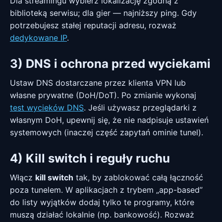
Dla streamingu wybierz lokalizację zgodną z
biblioteką serwisu; dla gier — najniższy ping. Gdy
potrzebujesz stałej reputacji adresu, rozważ
dedykowane IP
.
3) DNS i ochrona przed wyciekami
Ustaw DNS dostarczane przez klienta VPN lub
własne prywatne (DoH/DoT). Po zmianie wykonaj
test wycieków DNS
. Jeśli używasz przeglądarki z
własnym DoH, upewnij się, że nie nadpisuje ustawień
systemowych (inaczej część zapytań ominie tunel).
4) Kill switch i reguły ruchu
Włącz
kill switch
tak, by zablokować całą łączność
poza tunelem. W aplikacjach z trybem „app-based”
do listy wyjątków dodaj tylko te programy, które
muszą działać lokalnie (np. bankowość). Rozważ