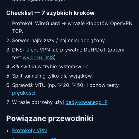
Checklist — 7 szybkich kroków
Protokół: WireGuard → w razie kłopotów OpenVPN
TCP.
Serwer: najbliższy / najmniej obciążony.
DNS: klient VPN lub prywatne DoH/DoT (potem
test
wycieku DNS
).
Kill switch
w trybie system-wide.
Split tunneling tylko dla wyjątków.
Sprawdź MTU (np. 1420–1450) i ponów testy
prędkości
.
W razie potrzeby użyj
dedykowanego IP
.
Powiązane przewodniki
Protokoły VPN