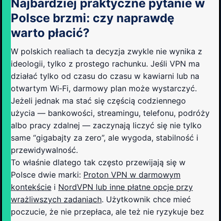
Najbardziej praktyczne pytanie w
Polsce brzmi: czy naprawdę
warto płacić?
W polskich realiach ta decyzja zwykle nie wynika z
ideologii, tylko z prostego rachunku. Jeśli VPN ma
działać tylko od czasu do czasu w kawiarni lub na
otwartym Wi‑Fi, darmowy plan może wystarczyć.
Jeżeli jednak ma stać się częścią codziennego
użycia — bankowości, streamingu, telefonu, podróży
albo pracy zdalnej — zaczynają liczyć się nie tylko
same “gigabajty za zero”, ale wygoda, stabilność i
przewidywalność.
To właśnie dlatego tak często przewijają się w
Polsce dwie marki:
Proton VPN w darmowym
kontekście
i
NordVPN lub inne płatne opcje przy
wrażliwszych zadaniach
. Użytkownik chce mieć
poczucie, że nie przepłaca, ale też nie ryzykuje bez