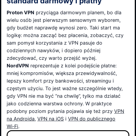
standard darmowy i płatny
Proton VPN
przyciąga darmowym planem, bo dla
wielu osób jest pierwszym sensownym wyborem,
gdy budżet naprawdę wynosi zero. Taki start ma
logikę: można zacząć bez płacenia, zobaczyć, czy
sam pomysł korzystania z VPN pasuje do
codziennych nawyków, i dopiero później
zdecydować, czy warto przejść wyżej.
NordVPN
reprezentuje z kolei podejście płatne:
mniej kompromisów, większa przewidywalność,
lepszy komfort przy bankowości, streamingu i
częstym użyciu. To jest ważne szczególnie wtedy,
gdy VPN nie ma być “na chwilę”, tylko ma działać
jako codzienna warstwa ochrony. W praktyce
podobny poziom pytania pojawia się też przy
VPN
na Androida
,
VPN na iOS
i
VPN do publicznego
Wi‑Fi
.