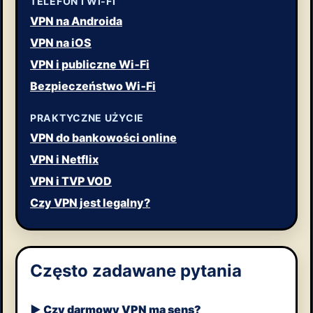
TELEFON I WI‑FI
VPN na Androida
VPN na iOS
VPN i publiczne Wi‑Fi
Bezpieczeństwo Wi‑Fi
PRAKTYCZNE UŻYCIE
VPN do bankowości online
VPN i Netflix
VPN i TVP VOD
Czy VPN jest legalny?
Często zadawane pytania
Czy darmowy VPN ma sens?