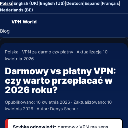
Polski
|
English (UK)
|
English (US)
|
Deutsch
|
Español
|
Français
|
Nederlands (BE)
VPN World
Blog
Polska · VPN za darmo czy płatny · Aktualizacja 10
kwietnia 2026
Darmowy vs płatny VPN:
czy warto przepłacać w
2026 roku?
Opublikowano:
10 kwietnia 2026
· Zaktualizowano:
10
kwietnia 2026
· Autor: Denys Shchur
Szybka odpowiedź:
darmowy VPN ma sens,