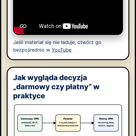
Jeśli materiał się nie ładuje, otwórz go
bezpośrednio w
YouTube
.
Jak wygląda decyzja
„darmowy czy płatny” w
praktyce
Darmowy VPN
Pytanie
Płatny VPN
podstawy, Wi‑Fi,
czy potrzebujesz
streaming, bank,
lekki start
mniej kompromisów?
telefon, wygoda