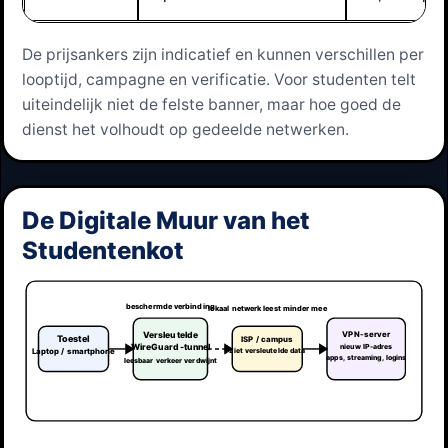
De prijsankers zijn indicatief en kunnen verschillen per
looptijd, campagne en verificatie. Voor studenten telt
uiteindelijk niet de felste banner, maar hoe goed de
dienst het volhoudt op gedeelde netwerken.
De Digitale Muur van het
Studentenkot
beschermde verbinding
lokaal netwerk leest minder mee
VPN-server
Versleutelde
Toestel
ISP / campus
nieuw IP-adres
WireGuard-tunnel
Laptop / smartphone
ziet versleutelde data
apps, streaming, logins
leesbaar verkeer verdwijnt