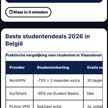
⏱ Klaar in 3 minuten
Beste studentendeals 2026 in
België
Praktische vergelijking voor studenten in Vlaanderen (st
Provider
Studentenkorting
Gratis vers
NordVPN
-75% + 3 maanden extra
30 dagen ge
Surfshark
-85% via Student Beans
Nee
Proton VPN
Speciale actie
Ja, onbeper