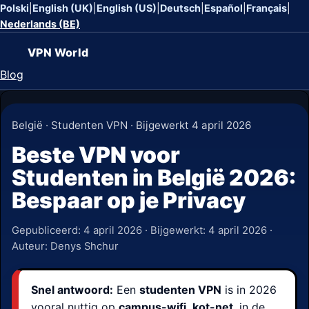
Polski
|
English (UK)
|
English (US)
|
Deutsch
|
Español
|
Français
|
Nederlands (BE)
VPN World
Blog
België · Studenten VPN · Bijgewerkt 4 april 2026
Beste VPN voor
Studenten in België 2026:
Bespaar op je Privacy
Gepubliceerd:
4 april 2026
· Bijgewerkt:
4 april 2026
·
Auteur: Denys Shchur
Snel antwoord:
Een
studenten VPN
is in 2026
vooral nuttig op
campus-wifi
,
kot-net
, in de