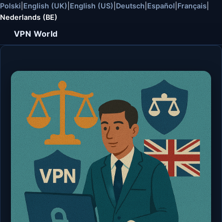
Polski
|
English (UK)
|
English (US)
|
Deutsch
|
Español
|
Français
|
Nederlands (BE)
VPN World