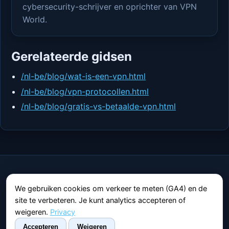
cybersecurity-schrijver en oprichter van VPN
World.
Gerelateerde gidsen
/nl-be/blog/wat-is-een-vpn.html
/nl-be/blog/vpn-protocollen.html
/nl-be/blog/gratis-vs-betaalde-vpn.html
VPN World
We gebruiken cookies om verkeer te meten (GA4) en de
Onafhankelijk platform over privacy en online
site te verbeteren. Je kunt analytics accepteren of
veiligheid.
weigeren.
Privacy
Privacy
Sitemap
Contact
Accepteren
Weigeren