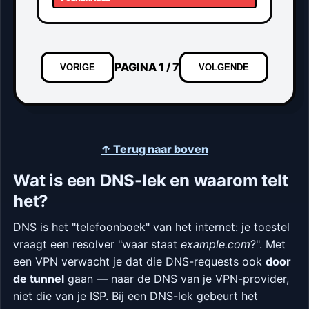
App Settings -> Advanced Kill Switch
ANALYSE:
Windows vraagt DNS aan alle adapters
tegelijkertijd.
VERDICT:
PAGINA 1 / 7
VORIGE
VOLGENDE
Schakel dit uit via de Group Policy Editor.
gpedit.msc -> Turn off smart multi-
homed
↑ Terug naar boven
Wat is een DNS-lek en waarom telt
het?
DNS is het "telefoonboek" van het internet: je toestel
vraagt een resolver "waar staat
example.com
?". Met
een VPN verwacht je dat die DNS-requests ook
door
de tunnel
gaan — naar de DNS van je VPN-provider,
niet die van je ISP. Bij een DNS-lek gebeurt het