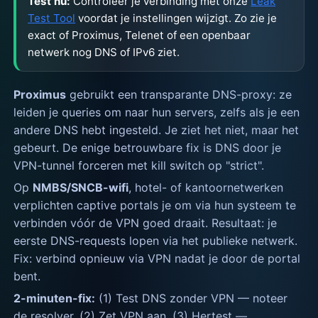
Test nu:
Controleer je verbinding met onze
Leak
Test Tool
voordat je instellingen wijzigt. Zo zie je
exact of Proximus, Telenet of een openbaar
netwerk nog DNS of IPv6 ziet.
Proximus
gebruikt een transparante DNS-proxy: ze
leiden je queries om naar hun servers, zelfs als je een
andere DNS hebt ingesteld. Je ziet het niet, maar het
gebeurt. De enige betrouwbare fix is DNS door je
VPN-tunnel forceren met kill switch op "strict".
Op
NMBS/SNCB-wifi
, hotel- of kantoornetwerken
verplichten captive portals je om via hun systeem te
verbinden vóór de VPN goed draait. Resultaat: je
eerste DNS-requests lopen via het publieke netwerk.
Fix: verbind opnieuw via VPN nadat je door de portal
bent.
2-minuten-fix:
(1) Test DNS zonder VPN — noteer
de resolver. (2) Zet VPN aan. (3) Hertest —