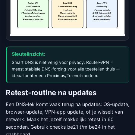
Router-VPN
Smart DNS
Device-VPN
✅ alle toestellen
✅ beste voor streaming
✅ eenvoudig
✅ stabiel DNS policy
✅ vaak snel
✅ per app controle
✅ Proximus/Telenet bypass
❌ geen encryptie
⚠ DNS-leaks mogelijk
⚠ setup complexer
❌ geen privacy shield
⚠ per toestel instellen
⚠ snelheid = router CPU
❌ lost DNS-lek niet op
⚠ IPv6 check nodig
Sleutelinzicht:
Smart DNS is niet veilig voor privacy. Router-VPN =
meest stabiele DNS-forcing voor alle toestellen thuis —
ideaal achter een Proximus/Telenet modem.
Retest-routine na updates
Een DNS-lek komt vaak terug na updates: OS-update,
browser-update, VPN-app update, of je wisselt van
netwerk. Maak het jezelf makkelijk: retest in 60
seconden. Gebruik checks be21 t/m be24 in het
dashboard.