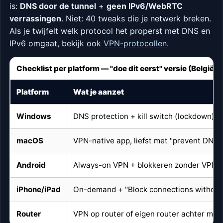
is:
DNS door de tunnel
+
geen IPv6/WebRTC
verrassingen
. Niet: 40 tweaks die je netwerk breken.
Als je twijfelt welk protocol het properst met DNS en
IPv6 omgaat, bekijk ook
VPN-protocollen
.
Checklist per platform — "doe dit eerst" versie (België-e
Platform
Wat je aanzet
Windows
DNS protection + kill switch (lockdown)
macOS
VPN-native app, liefst met "prevent DNS 
Android
Always-on VPN + blokkeren zonder VPN
iPhone/iPad
On-demand + "Block connections withou
Router
VPN op router of eigen router achter mo