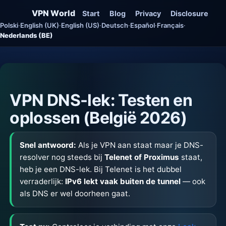
VPN World
Start
Blog
Privacy
Disclosure
Polski
·
English (UK)
·
English (US)
·
Deutsch
·
Español
·
Français
·
Nederlands (BE)
VPN DNS-lek: Testen en
oplossen (België 2026)
Snel antwoord:
Als je VPN aan staat maar je DNS-
resolver nog steeds bij
Telenet of Proximus
staat,
heb je een DNS-lek. Bij Telenet is het dubbel
verraderlijk:
IPv6 lekt vaak buiten de tunnel
— ook
als DNS er wel doorheen gaat.