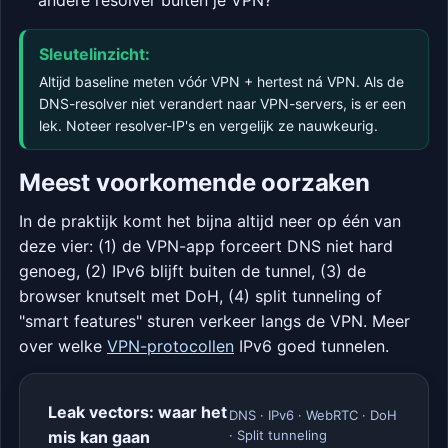
andere resolver buiten je VPN?
Sleutelinzicht:
Altijd baseline meten vóór VPN + hertest ná VPN. Als de
DNS-resolver niet verandert naar VPN-servers, is er een
lek. Noteer resolver-IP's en vergelijk ze nauwkeurig.
Meest voorkomende oorzaken
In de praktijk komt het bijna altijd neer op één van
deze vier: (1) de VPN-app forceert DNS niet hard
genoeg, (2) IPv6 blijft buiten de tunnel, (3) de
browser knutselt met DoH, (4) split tunneling of
"smart features" sturen verkeer langs de VPN. Meer
over welke
VPN-protocollen
IPv6 goed tunnelen.
Leak vectors: waar het
DNS · IPv6 · WebRTC · DoH
mis kan gaan
· Split tunneling