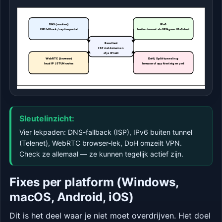
DNS (resolver)
IPv6
ISP fallback / captive portal
buiten tunnel als VPN geen IPv6 doet
Resultaat
ISP ziet domeinen
of je IP lekt
WebRTC (browser)
DoH / Split tunneling
local IP / STUN routes
browser of app kiest eigen pad
Sleutelinzicht:
Vier lekpaden: DNS-fallback (ISP), IPv6 buiten tunnel
(Telenet), WebRTC browser-lek, DoH omzeilt VPN.
Check ze allemaal — ze kunnen tegelijk actief zijn.
Fixes per platform (Windows,
macOS, Android, iOS)
Dit is het deel waar je niet moet overdrijven. Het doel