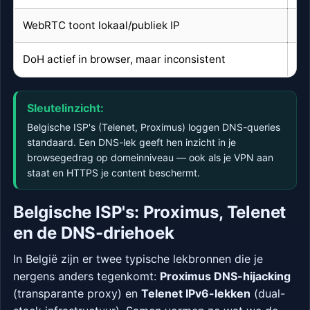
WebRTC toont lokaal/publiek IP
Br
DoH actief in browser, maar inconsistent
Br
Sleutelinzicht:
Belgische ISP's (Telenet, Proximus) loggen DNS-queries
standaard. Een DNS-lek geeft hen inzicht in je
browsegedrag op domeinniveau — ook als je VPN aan
staat en HTTPS je content beschermt.
Belgische ISP's: Proximus, Telenet
en de DNS-driehoek
In België zijn er twee typische lekbronnen die je
nergens anders tegenkomt:
Proximus DNS-hijacking
(transparante proxy) en
Telenet IPv6-lekken
(dual-