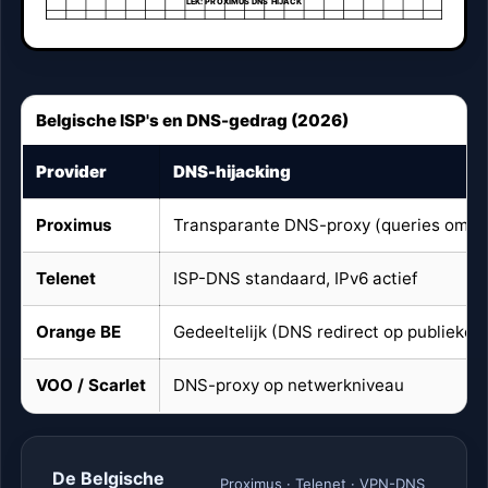
LEK: PROXIMUS DNS HIJACK
Belgische ISP's en DNS-gedrag (2026)
Provider
DNS-hijacking
Proximus
Transparante DNS-proxy (queries omgel
Telenet
ISP-DNS standaard, IPv6 actief
Orange BE
Gedeeltelijk (DNS redirect op publieke 
VOO / Scarlet
DNS-proxy op netwerkniveau
De Belgische
Proximus · Telenet · VPN-DNS