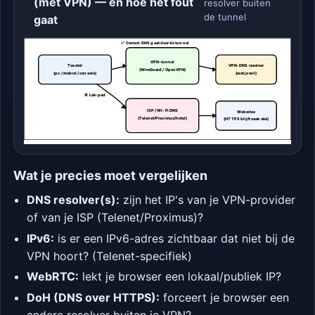
(met VPN) — en hoe het fout
resolver buiten
de tunnel
gaat
✅ Correct: DNS gaat door de tunnel
VPN-tunnel
Toestel
VPN-DNS resolver
(WireGuard / OpenVPN)
(pc / mobiel / console)
(wat je wil)
❌ Lek-pad
ISP / Wi-Fi DNS
Websites
(Telenet/Proximus/hotel)
(HTTPS blijft vaak oké)
Wat je precies moet vergelijken
DNS resolver(s):
zijn het IP's van je VPN-provider
of van je ISP (Telenet/Proximus)?
IPv6:
is er een IPv6-adres zichtbaar dat niet bij de
VPN hoort? (Telenet-specifiek)
WebRTC:
lekt je browser een lokaal/publiek IP?
DoH (DNS over HTTPS):
forceert je browser een