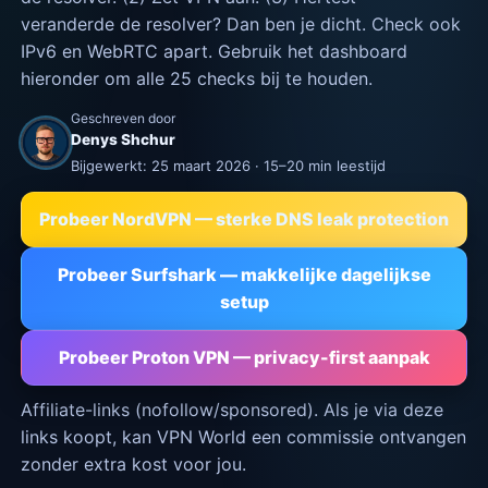
veranderde de resolver? Dan ben je dicht. Check ook
IPv6 en WebRTC apart. Gebruik het dashboard
hieronder om alle 25 checks bij te houden.
Geschreven door
Denys Shchur
Bijgewerkt: 25 maart 2026 · 15–20 min leestijd
Probeer NordVPN — sterke DNS leak protection
Probeer Surfshark — makkelijke dagelijkse
setup
Probeer Proton VPN — privacy-first aanpak
Affiliate-links (nofollow/sponsored). Als je via deze
links koopt, kan VPN World een commissie ontvangen
zonder extra kost voor jou.