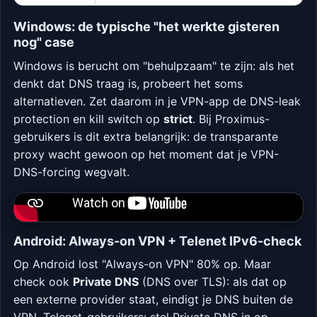
Windows: de typische "het werkte gisteren
nog" case
Windows is berucht om "behulpzaam" te zijn: als het
denkt dat DNS traag is, probeert het soms
alternatieven. Zet daarom in je VPN-app de DNS-leak
protection en kill switch op
strict
. Bij Proximus-
gebruikers is dit extra belangrijk: de transparante
proxy wacht gewoon op het moment dat je VPN-
DNS-forcing wegvalt.
Als de video niet laadt:
bekijk op YouTube
.
Android: Always-on VPN + Telenet IPv6-check
Op Android lost "Always-on VPN" 80% op. Maar
check ook
Private DNS
(DNS over TLS): als dat op
een externe provider staat, eindigt je DNS buiten de