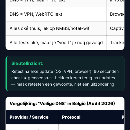
DNS = VPN, WebRTC lekt
Browser-
Alles oké thuis, lek op NMBS/hotel-wifi
Captive p
Alle tests oké, maar je "voelt" je nog gevolgd
Tracking 
Sleutelinzicht:
Retest na elke update (OS, VPN, browser). 60 seconden
check = gemoedsrust. Lekken keren terug na updates
— maak retesten een gewoonte, niet een uitzondering.
Vergelijking: "Veilige DNS" in België (Audit 2026)
Provider / Service
Protocol
Pri