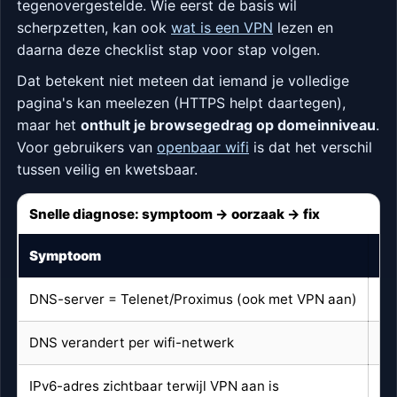
tegenovergestelde. Wie eerst de basis wil
scherpzetten, kan ook
wat is een VPN
lezen en
daarna deze checklist stap voor stap volgen.
Dat betekent niet meteen dat iemand je volledige
pagina's kan meelezen (HTTPS helpt daartegen),
maar het
onthult je browsegedrag op domeinniveau
.
Voor gebruikers van
openbaar wifi
is dat het verschil
tussen veilig en kwetsbaar.
Snelle diagnose: symptoom → oorzaak → fix
Symptoom
Wa
DNS-server = Telenet/Proximus (ook met VPN aan)
VP
DNS verandert per wifi-netwerk
Ne
IPv6-adres zichtbaar terwijl VPN aan is
IP