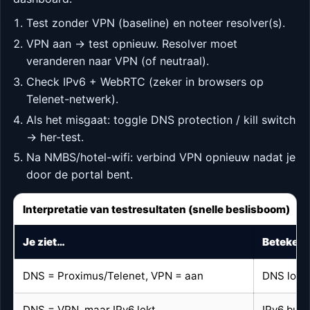
Test zonder VPN (baseline) en noteer resolver(s).
VPN aan → test opnieuw. Resolver moet
veranderen naar VPN (of neutraal).
Check IPv6 + WebRTC (zeker in browsers op
Telenet-netwerk).
Als het misgaat: toggle DNS protection / kill switch
→ her-test.
Na NMBS/hotel-wifi: verbind VPN opnieuw nadat je
door de portal bent.
Interpretatie van testresultaten (snelle beslisboom)
Je ziet…
Betekent
DNS = Proximus/Telenet, VPN = aan
DNS loopt
DNS = VPN, maar IPv6 lekt
IPv6 buit