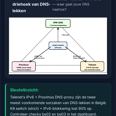
driehoek van DNS-
— waar gaat jouw DNS
naartoe?
lekken
VPN-DNS
✅ Correcte bestemming
✅ Wil je dit
Jouw toestel
(VPN aan)
❌ DNS-lek
❌ IPv6-lek
Proximus proxy
Telenet dual-stack
Proximus
Telenet
❌ DNS-proxy hijack
❌ IPv6-lek actief
transparant omgeleid
dual-stack buiten tunnel
Sleutelinzicht:
Telenet's IPv6 + Proximus DNS-proxy zijn de twee
meest voorkomende oorzaken van DNS-lekken in België.
Kill switch (strict) + IPv6-blokkering lost 90% op.
Controleer checks be02 en be03 in het dashboard.