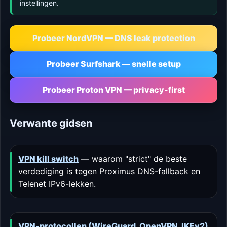
instellingen.
Probeer NordVPN — DNS leak protection
Probeer Surfshark — snelle setup
Probeer Proton VPN — privacy-first
Verwante gidsen
VPN kill switch
— waarom "strict" de beste
verdediging is tegen Proximus DNS-fallback en
Telenet IPv6-lekken.
VPN-protocollen (WireGuard, OpenVPN, IKEv2)