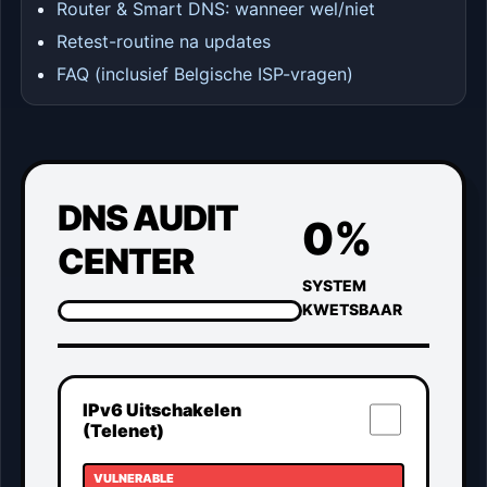
Router & Smart DNS: wanneer wel/niet
Retest-routine na updates
FAQ (inclusief Belgische ISP-vragen)
DNS AUDIT
0%
CENTER
SYSTEM
KWETSBAAR
IPv6 Uitschakelen
(Telenet)
VULNERABLE