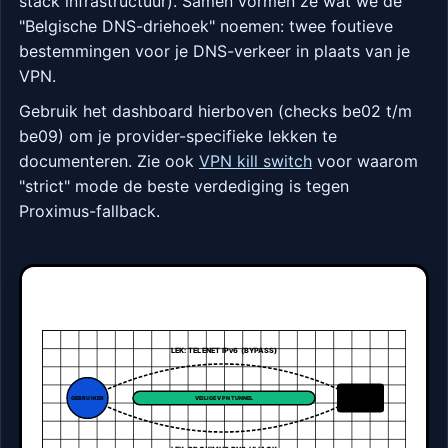
stack infrastructuur). Samen vormen ze wat we de
"Belgische DNS-driehoek" noemen: twee foutieve
bestemmingen voor je DNS-verkeer in plaats van je
VPN.
Gebruik het dashboard hierboven (checks be02 t/m
be09) om je provider-specifieke lekken te
documenteren. Zie ook
VPN kill switch
voor waarom
"strict" mode de beste verdediging is tegen
Proximus-fallback.
DE BELGISCHE LEAK-MATRIX (2026)
LEK: TELENET IPv6 (BYPASS)
GEBRUIKER
VEILIGE VPN TUNNEL
WEB