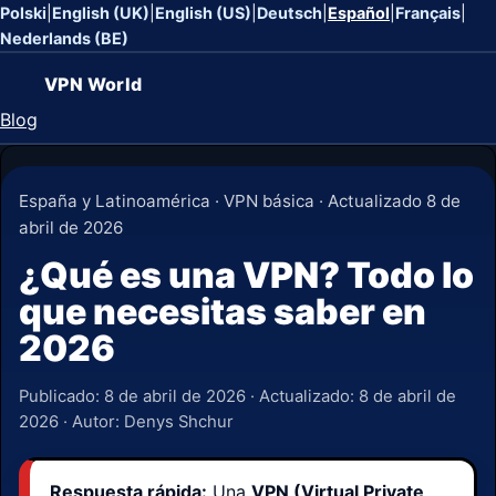
Polski
|
English (UK)
|
English (US)
|
Deutsch
|
Español
|
Français
|
Nederlands (BE)
VPN World
Blog
España y Latinoamérica · VPN básica · Actualizado 8 de
abril de 2026
¿Qué es una VPN? Todo lo
que necesitas saber en
2026
Publicado:
8 de abril de 2026
· Actualizado:
8 de abril de
2026
· Autor: Denys Shchur
Respuesta rápida:
Una
VPN (Virtual Private