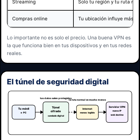
Streaming
Solo tu región y tu ruta no
Compras online
Tu ubicación influye más en
Lo importante no es solo el precio. Una buena VPN es
la que funciona bien en tus dispositivos y en tus redes
reales.
El túnel de seguridad digital
tus datos salen protegidos
la ruta normal ve mucho menos
Servidor VPN
Túnel
Tu móvil
Internet
nueva IP
cifrado
menos legible
o PC
web destino
candado digital