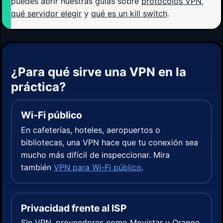
puedes abrir nuestras guías sobre
protocolos VPN
,
qué servidor elegir
y
qué es un kill switch
.
¿Para qué sirve una VPN en la
práctica?
Wi‑Fi público
En cafeterías, hoteles, aeropuertos o
bibliotecas, una VPN hace que tu conexión sea
mucho más difícil de inspeccionar. Mira
también
VPN para Wi‑Fi público
.
Privacidad frente al ISP
Sin VPN, proveedores como Movistar u Orange