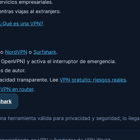
rvicios empresariales.
tras viajas al extranjero.
¿Qué es una VPN?
.
omo
NordVPN
o
Surfshark
.
OpenVPN) y activa el interruptor de emergencia.
s de autor.
ivacidad transparente. Lee
VPN gratuito: riesgos reales
.
:
VPN en router
.
shark
a herramienta válida para privacidad y seguridad; lo ilegal