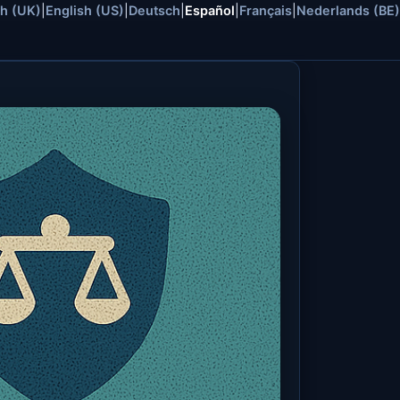
sh (UK)
|
English (US)
|
Deutsch
|
Español
|
Français
|
Nederlands (BE)