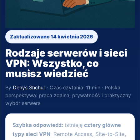
Zaktualizowano 14 kwietnia 2026
Rodzaje serwerów i sieci
VPN: Wszystko, co
musisz wiedzieć
By
Denys Shchur
· Czas czytania: 11 min · Polska
perspektywa: praca zdalna, prywatność i praktyczny
wybór serwera
Szybka odpowiedź:
istnieją
cztery główne
typy sieci VPN
: Remote Access, Site-to-Site,