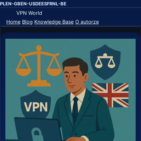
PL
EN-GB
EN-US
DE
ES
FR
NL-BE
VPN World
Home
Blog
Knowledge Base
O autorze