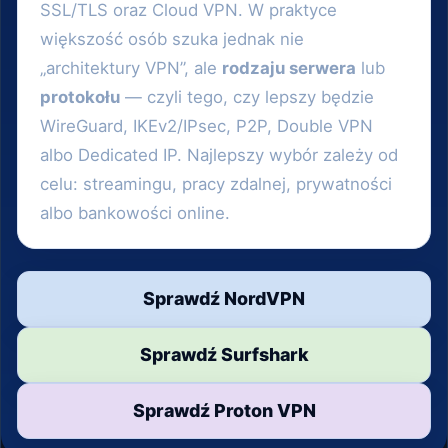
SSL/TLS oraz Cloud VPN. W praktyce
większość osób szuka jednak nie
„architektury VPN”, ale
rodzaju serwera
lub
protokołu
— czyli tego, czy lepszy będzie
WireGuard, IKEv2/IPsec, P2P, Double VPN
albo Dedicated IP. Najlepszy wybór zależy od
celu: streamingu, pracy zdalnej, prywatności
albo bankowości online.
Sprawdź NordVPN
Sprawdź Surfshark
Sprawdź Proton VPN