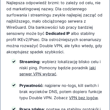
Najlepsza odpowiedź brzmi: to zależy od celu, nie
od marketingowej nazwy. Dla codziennego
surfowania i streamingu zwykle najlepiej zacząć od
najbliższego, mało obciążonego serwera z
WireGuard. Dla bankowości lub pracy bardziej
sensowny może być
Dedicated IP
albo stabilny
profil IKEv2/IPsec. Dla ostrożniejszych scenariuszy
można rozważyć Double VPN, ale tylko wtedy, gdy
akceptujesz spadek szybkości.
Streaming:
wybierz lokalizację blisko celu i
niski ping. Pomocny będzie poradnik
jaki
serwer VPN wybrać
.
Prywatność:
najpierw no-logs, kill switch i
brak wycieków DNS, potem dopiero funkcje
typu Double VPN. Zobacz
VPN bez logów
.
Praca zdalna:
postaw na stabilny protokół i