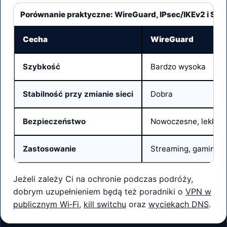
Porównanie praktyczne: WireGuard, IPsec/IKEv2 i SSL
Cecha
WireGuard
Szybkość
Bardzo wysoka
Stabilność przy zmianie sieci
Dobra
Bezpieczeństwo
Nowoczesne, lekkie
Zastosowanie
Streaming, gaming, 
Jeżeli zależy Ci na ochronie podczas podróży,
dobrym uzupełnieniem będą też poradniki o
VPN w
publicznym Wi‑Fi
,
kill switchu
oraz
wyciekach DNS
.