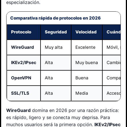
especialización.
Comparativa rápida de protocolos en 2026
Protocolo
Seguridad
Velocidad
Cuándo u
WireGuard
Muy alta
Excelente
Móvil, str
IKEv2/IPsec
Alta
Muy buena
Cambios e
OpenVPN
Alta
Buena
Compatibi
SSL/TLS
Alta
Media
Acceso a 
WireGuard
domina en 2026 por una razón práctica:
es rápido, ligero y se conecta muy deprisa. Para
muchos usuarios será la primera opción.
IKEv2/IPsec