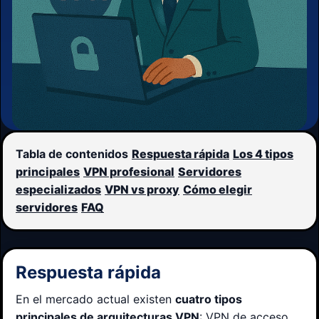
Tabla de contenidos
Respuesta rápida
Los 4 tipos
principales
VPN profesional
Servidores
especializados
VPN vs proxy
Cómo elegir
servidores
FAQ
Respuesta rápida
En el mercado actual existen
cuatro tipos
principales de arquitecturas VPN
: VPN de acceso