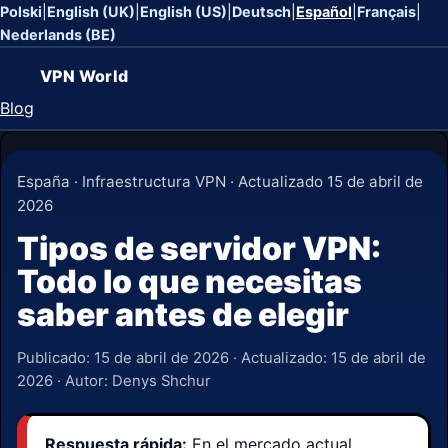
Polski
|
English (UK)
|
English (US)
|
Deutsch
|
Español
|
Français
|
Nederlands (BE)
VPN World
Blog
España · Infraestructura VPN · Actualizado 15 de abril de
2026
Tipos de servidor VPN:
Todo lo que necesitas
saber antes de elegir
Publicado:
15 de abril de 2026
· Actualizado:
15 de abril de
2026
· Autor: Denys Shchur
Respuesta rápida:
En el mercado actual