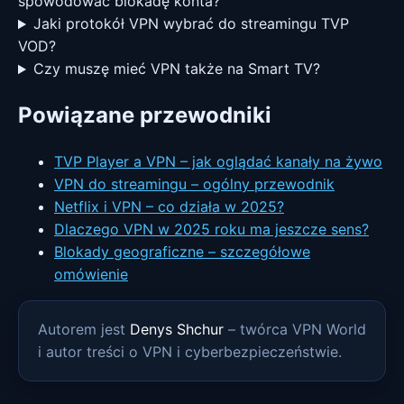
spowodować blokadę konta?
Jaki protokół VPN wybrać do streamingu TVP
VOD?
Czy muszę mieć VPN także na Smart TV?
Powiązane przewodniki
TVP Player a VPN – jak oglądać kanały na żywo
VPN do streamingu – ogólny przewodnik
Netflix i VPN – co działa w 2025?
Dlaczego VPN w 2025 roku ma jeszcze sens?
Blokady geograficzne – szczegółowe
omówienie
Autorem jest
Denys Shchur
– twórca VPN World
i autor treści o VPN i cyberbezpieczeństwie.