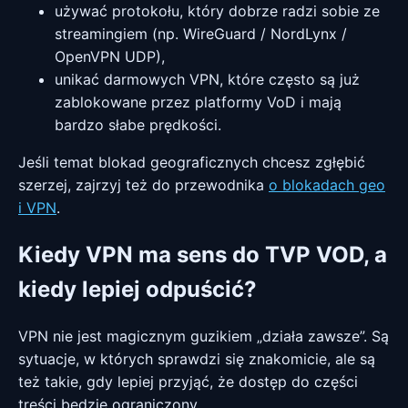
używać protokołu, który dobrze radzi sobie ze
streamingiem (np. WireGuard / NordLynx /
OpenVPN UDP),
unikać darmowych VPN, które często są już
zablokowane przez platformy VoD i mają
bardzo słabe prędkości.
Jeśli temat blokad geograficznych chcesz zgłębić
szerzej, zajrzyj też do przewodnika
o blokadach geo
i VPN
.
Kiedy VPN ma sens do TVP VOD, a
kiedy lepiej odpuścić?
VPN nie jest magicznym guzikiem „działa zawsze”. Są
sytuacje, w których sprawdzi się znakomicie, ale są
też takie, gdy lepiej przyjąć, że dostęp do części
treści będzie ograniczony.