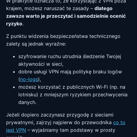
W praktyce oznacza to, że korzystając z VPN poza
krajem, możesz naruszać te zasady –
dlatego
zawsze warto je przeczytać i samodzielnie ocenić
ryzyko
.
Z punktu widzenia bezpieczeństwa technicznego
zalety są jednak wyraźne:
szyfrowanie ruchu utrudnia śledzenie Twojej
aktywności w sieci,
dobre usługi VPN mają politykę braku logów
(
no-logs
),
możesz korzystać z publicznych Wi-Fi (np. na
lotnisku) z mniejszym ryzykiem przechwycenia
danych.
Jeżeli dopiero zaczynasz przygodę z sieciami
prywatnymi, zajrzyj najpierw do przewodnika
co to
jest VPN
– wyjaśniamy tam podstawy w prosty