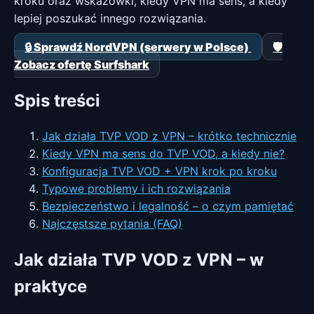
kroku oraz wskazówki, kiedy VPN ma sens, a kiedy
lepiej poszukać innego rozwiązania.
🔒 Sprawdź NordVPN (serwery w Polsce)
🛡️
Zobacz ofertę Surfshark
Spis treści
Jak działa TVP VOD z VPN – krótko technicznie
Kiedy VPN ma sens do TVP VOD, a kiedy nie?
Konfiguracja TVP VOD + VPN krok po kroku
Typowe problemy i ich rozwiązania
Bezpieczeństwo i legalność – o czym pamiętać
Najczęstsze pytania (FAQ)
Jak działa TVP VOD z VPN – w
praktyce