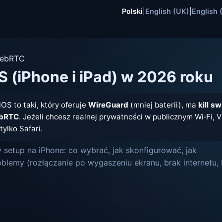
Polski
|
English (UK)
|
English 
WebRTC
S (iPhone i iPad) w 2026 roku
OS to taki, który oferuje
WireGuard
(mniej baterii), ma
kill sw
ebRTC
. Jeżeli chcesz realnej prywatności w publicznym Wi‑Fi, 
 tylko Safari.
 setup na iPhone: co wybrać, jak skonfigurować, jak
blemy (rozłączanie po wygaszeniu ekranu, brak internetu,