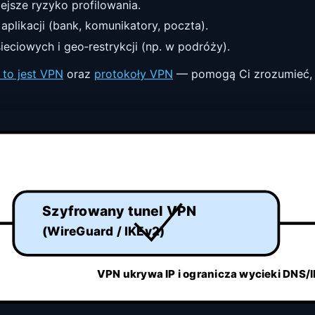
iejsze ryzyko profilowania.
aplikacji (bank, komunikatory, poczta).
sieciowych i geo‑restrykcji (np. w podróży).
 to jest VPN
oraz
protokoły VPN
— pomogą Ci zrozumieć, 
Szyfrowany tunel VPN
(WireGuard / IKEv2)
VPN ukrywa IP i ogranicza wycieki DNS