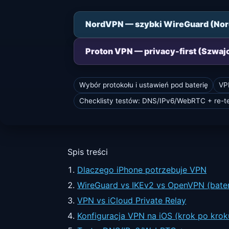
NordVPN — szybki WireGuard (No
Proton VPN — privacy-first (Szwaj
Wybór protokołu i ustawień pod baterię
VPN
Checklisty testów: DNS/IPv6/WebRTC + re-t
Spis treści
Dlaczego iPhone potrzebuje VPN
WireGuard vs IKEv2 vs OpenVPN (bater
VPN vs iCloud Private Relay
Konfiguracja VPN na iOS (krok po krok