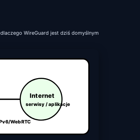
dlaczego WireGuard jest dziś domyślnym
Internet
serwisy / aplikacje
/IPv6/WebRTC