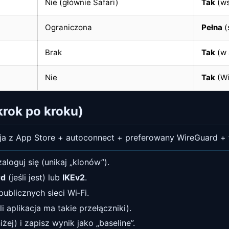
Nie (głównie Safari)
Tak
(ws
Ograniczona
Pełna
(
Brak
Tak
(w 
Nie
Tak
(Wi
krok po kroku)
cja z App Store + autoconnect + preferowany WireGuard + 
aloguj się (unikaj „klonów”).
rd
(jeśli jest) lub
IKEv2
.
ublicznych sieci Wi‑Fi.
aplikacja ma takie przełączniki).
żej) i zapisz wynik jako „baseline”.