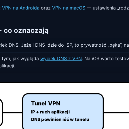
:
VPN na Androida
oraz
VPN na macOS
— ustawienia „rodz
 co oznaczają
iek DNS. Jeżeli DNS idzie do ISP, to prywatność „pęka”, na
 tym, jak wygląda
wyciek DNS z VPN
. Na iOS warto testo
likacji.
Tunel VPN
IP + ruch aplikacji
DNS powinien iść w tunelu