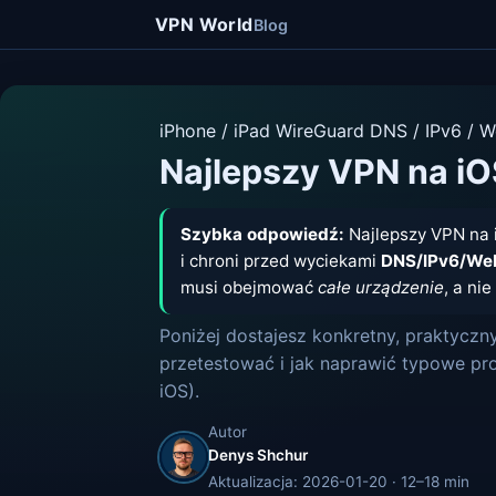
VPN World
Blog
iPhone / iPad
WireGuard
DNS / IPv6 / 
Najlepszy VPN na iO
Szybka odpowiedź:
Najlepszy VPN na i
i chroni przed wyciekami
DNS/IPv6/W
musi obejmować
całe urządzenie
, a nie
Poniżej dostajesz konkretny, praktyczny
przetestować i jak naprawić typowe pro
iOS).
Autor
Denys Shchur
Aktualizacja: 2026-01-20 · 12–18 min