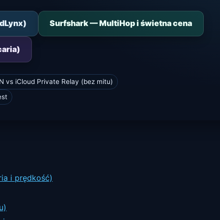
rdLynx)
Surfshark — MultiHop i świetna cena
caria)
 vs iCloud Private Relay (bez mitu)
est
ia i prędkość)
u)