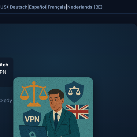
(US)
|
Deutsch
|
Español
|
Français
|
Nederlands (BE)
itch
VPN
 błędy