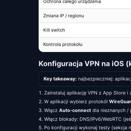
Ochrona całego urządzenia
Zmiana IP / regionu
Kill switch
Kontrola protokołu
Konfiguracja VPN na iOS (
Key takeaway:
najbezpieczniej: aplika
Zainstaluj aplikację VPN z App Store i z
W aplikacji wybierz protokół
WireGua
Włącz
Auto‑connect
dla nieznanych / p
Włącz blokady: DNS/IPv6/WebRTC (jeśli 
Po konfiguracji wykonaj testy (sekcja ni