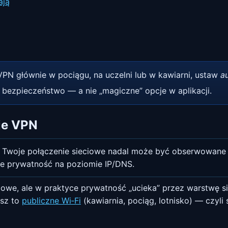
ają
PN głównie w pociągu, na uczelni lub w kawiarni, ustaw
a
ia bezpieczeństwo — a nie „magiczne” opcje w aplikacji.
je VPN
e Twoje połączenie sieciowe nadal może być obserwowane 
uje prywatność na poziomie IP/DNS.
e, ale w praktyce prywatność „ucieka” przez warstwę siec
usz to
publiczne Wi‑Fi
(kawiarnia, pociąg, lotnisko) — czyl