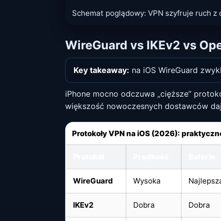
Schemat poglądowy: VPN szyfruje ruch z ca
WireGuard vs IKEv2 vs Ope
Key takeaway:
na iOS WireGuard zwykle
iPhone mocno odczuwa „cięższe” protokoły
większość nowoczesnych dostawców daje
Protokoły VPN na iOS (2026): praktyczn
Protokół
Prędkość
Bateria
WireGuard
Wysoka
Najlepsz
IKEv2
Dobra
Dobra