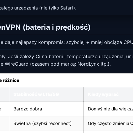
łego urządzenia (nie tylko Safari).
nVPN (bateria i prędkość)
 daje najlepszy kompromis: szybciej + mniej obciąża CPU, 
. Jeśli zależy Ci na baterii i temperaturze urządzenia, 
 WireGuard (czasem pod marką: NordLynx itp.).
e różnice
Stabilność w LTE/5G
Kiedy wybrać
a
Bardzo dobra
Domyślnie dla więks
Świetna (szybki reconnect)
Gdy często zmieniasz