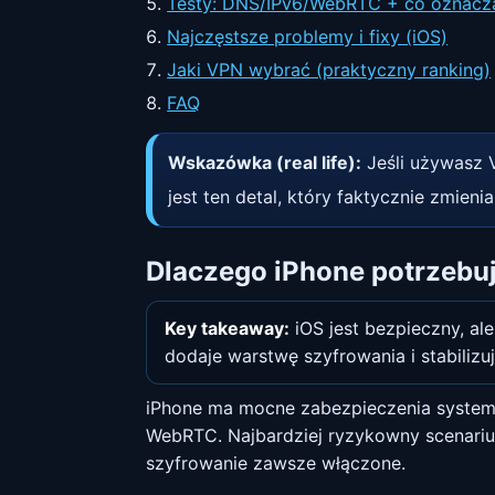
Testy: DNS/IPv6/WebRTC + co oznacz
Najczęstsze problemy i fixy (iOS)
Jaki VPN wybrać (praktyczny ranking)
FAQ
Wskazówka (real life):
Jeśli używasz V
jest ten detal, który faktycznie zmien
Dlaczego iPhone potrzebu
Key takeaway:
iOS jest bezpieczny, al
dodaje warstwę szyfrowania i stabiliz
iPhone ma mocne zabezpieczenia systemow
WebRTC. Najbardziej ryzykowny scenari
szyfrowanie zawsze włączone.