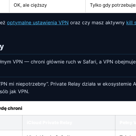
OK, ale cięższy
Tylko gdy potrzebuje
też
optymalne ustawienia VPN
oraz czy masz aktywny
kill
ay
ełnym VPN — chroni głównie ruch w Safari, a VPN obejmuje c
VPN mi niepotrzebny”. Private Relay działa w ekosystemie A
osób jak VPN.
wdę chroni
iCloud Private Relay
Pełny 