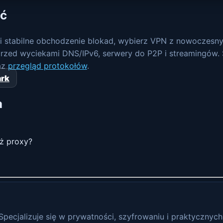
ać
 i stabilne obchodzenie blokad, wybierz VPN z nowoczesny
przed wyciekami DNS/IPv6, serwery do P2P i streamingów.
az
przegląd protokołów
.
ark
a
iż proxy?
 Specjalizuje się w prywatności, szyfrowaniu i praktyczny