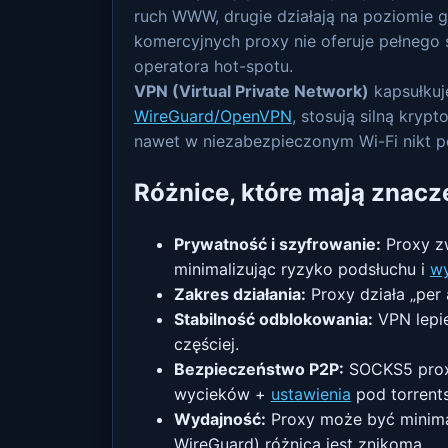
ruch WWW, drugie działają na poziomie gn
komercyjnych proxy nie oferuje pełnego 
operatora hot-spotu.
VPN (Virtual Private Network)
kapsułkuj
WireGuard/OpenVPN
, stosują silną kry
nawet w niezabezpieczonym Wi-Fi nikt po
Różnice, które mają znacz
Prywatność i szyfrowanie:
Proxy zw
minimalizując ryzyko podsłuchu i
w
Zakres działania:
Proxy działa „per
Stabilność odblokowania:
VPN lepie
częściej.
Bezpieczeństwo P2P:
SOCKS5 proxy
wycieków +
ustawienia
pod torrents
Wydajność:
Proxy może być minimaln
WireGuard) różnica jest znikoma.