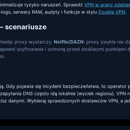
nimalizuje ryzyko naruszeń. Sprawdź
VPN w pracy zdalnej
logs, serwery RAM, audyty i funkcje w stylu
Double VPN
.
— scenariusze
hwilę: proxy wystarczy.
Netflix/DAZN
: proxy zwykle nie d
zapewni szyfrowanie i ochronę przed złośliwymi punktami
mi.
ą. Gdy pojawia się incydent bezpieczeństwa, to operator 
apytania DNS często idą lokalnie (wyciek regionu). VPN ro
sz danymi. Wybieraj sprawdzonych dostawców VPN, a jeśli