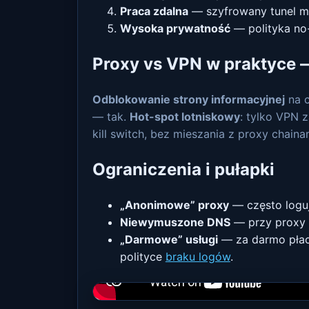
Praca zdalna
— szyfrowany tunel mi
Wysoka prywatność
— polityka no-
Proxy vs VPN w praktyce 
Odblokowanie strony informacyjnej
na c
— tak.
Hot-spot lotniskowy
: tylko VPN 
kill switch, bez mieszania z proxy chaina
Ograniczenia i pułapki
„Anonimowe” proxy
— często loguj
Niewymuszone DNS
— przy proxy z
„Darmowe” usługi
— za darmo płaci
polityce
braku logów
.
Obejrzyj na YouTube