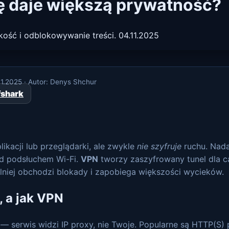
ę daje większą prywatność?
bkość i odblokowywanie treści. 04.11.2025
11.2025
· Autor: Denys Shchur
fshark
likacji lub przeglądarki, ale zwykle
nie szyfruje
ruchu. Nadaj
zed podsłuchem Wi-Fi.
VPN
tworzy zaszyfrowany tunel dla ca
bilniej obchodzi blokady i zapobiega większości wycieków.
, a jak VPN
— serwis widzi IP proxy, nie Twoje. Popularne są HTTP(S)