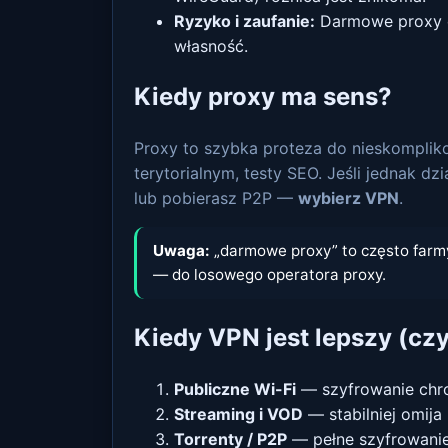
Ryzyko i zaufanie:
Darmowe proxy c
własność.
Kiedy proxy ma sens?
Proxy to szybka proteza do nieskompliko
terytorialnym, testy SEO. Jeśli jednak dz
lub pobierasz P2P —
wybierz VPN
.
Uwaga:
„darmowe proxy” to często farmy 
— do losowego operatora proxy.
Kiedy VPN jest lepszy (czy
Publiczne Wi-Fi
— szyfrowanie chron
Streaming i VOD
— stabilniej omija
Torrenty / P2P
— pełne szyfrowanie