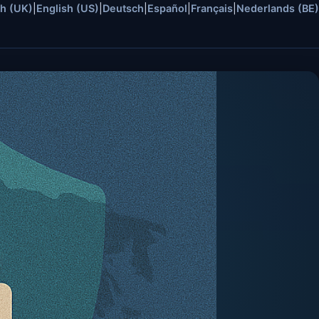
sh (UK)
|
English (US)
|
Deutsch
|
Español
|
Français
|
Nederlands (BE)