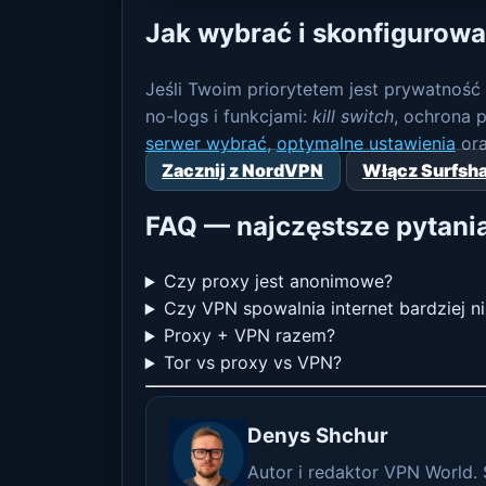
Jak wybrać i skonfigurow
Jeśli Twoim priorytetem jest prywatność
no-logs i funkcjami:
kill switch
, ochrona 
serwer wybrać
,
optymalne ustawienia
or
Zacznij z NordVPN
Włącz Surfsh
FAQ — najczęstsze pytani
Czy proxy jest anonimowe?
Czy VPN spowalnia internet bardziej n
Proxy + VPN razem?
Tor vs proxy vs VPN?
Denys Shchur
Autor i redaktor VPN World.