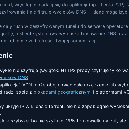
iazd, więc lepiej nadają się do aplikacji (np. klienta P2P
szyfrowania i nie filtruje wycieków DNS — dane mogą być 
e cały ruch w zaszyfrowanym tunelu do serwera operatora
ptografię, a klient systemowy wymusza trasowanie DNS or
 drodze nie widzi treści Twojej komunikacji.
enie
ykle nie szyfruje (wyjątek: HTTPS proxy szyfruje tylko wa
ycieków DNS
.
 aplikacja”. VPN może obejmować całe urządzenie lub wybr
j radzi sobie z
blokadami geograficznymi
i platformami V
 ukryje IP w kliencie torrent, ale nie zapobiegnie wycie
.
ie szybsze, bo nie szyfruje. VPN to niewielki narzut, ale 