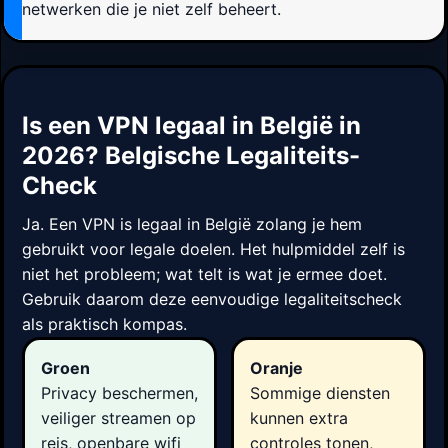
netwerken die je niet zelf beheert.
Is een VPN legaal in België in
2026? Belgische Legaliteits-
Check
Ja. Een VPN is legaal in België zolang je hem
gebruikt voor legale doelen. Het hulpmiddel zelf is
niet het probleem; wat telt is wat je ermee doet.
Gebruik daarom deze eenvoudige legaliteitscheck
als praktisch kompas.
Groen
Oranje
Privacy beschermen,
Sommige diensten
veiliger streamen op
kunnen extra
reis, openbare wifi
controles tonen,