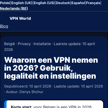
Polski
|
English (UK)
|
English (US)
|
Deutsch
|
Español
|
Français
|
Nederlands (BE)
VPN World
Blog
België · Privacy · Installatie · Laatste update: 10 april
2026
Waarom een VPN nemen
in 2026? Gebruik,
legaliteit en instellingen
Gepubliceerd:
10 april 2026
· Laatste update:
10 april 2026
· Auteur: Denys Shchur
Korte start:
voor Belgen is een VPN in 2026