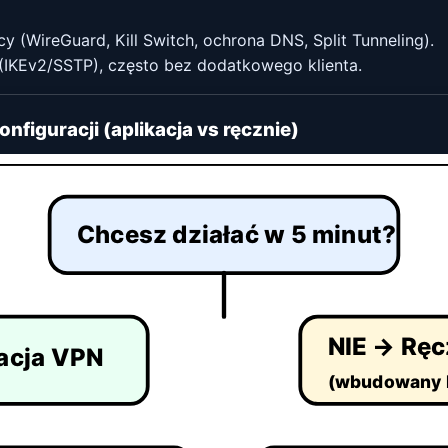
y (WireGuard, Kill Switch, ochrona DNS, Split Tunneling).
 (IKEv2/SSTP), często bez dodatkowego klienta.
figuracji (aplikacja vs ręcznie)
Chcesz działać w 5 minut?
NIE → Ręc
acja VPN
(wbudowany k