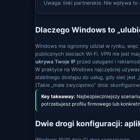
Uwaga: linki partnerskie. Nie wpływa t
Dlaczego Windows to „ulubio
Windows ma ogromny udział w rynku, więc to
publicznych sieciach Wi‑Fi. VPN nie jest ma
ukrywa Twoje IP
przed usługami i reklamo
W praktyce na Windows najczęściej używasz
stabilnego dostępu do usług, gdy sieć jest 
(Takie „małe zwycięstwo” dnia: skonfigurow
Key takeaway:
Najbezpieczniejszy scenariu
potrzebujesz profilu firmowego lub konkret
Dwie drogi konfiguracji: ap
Windows 10/11 daje Ci dwa scenariusze: