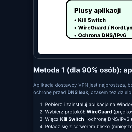
Plusy aplikacji
• Kill Switch
• WireGuard / NordLy
• Ochrona DNS/IPv6
Metoda 1 (dla 90% osób): a
Aplikacja dostawcy VPN jest najprostsza, b
ochronę przed
DNS leak
, czasem też dzielo
Pobierz i zainstaluj aplikację na Windo
Wybierz protokół:
WireGuard
(prędko
Włącz
Kill Switch
i ochronę DNS/IPv6 (
Połącz się z serwerem blisko (mniejsze