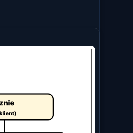
znie
lient)