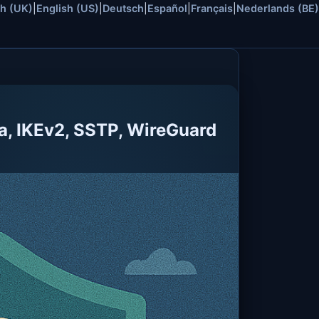
sh (UK)
|
English (US)
|
Deutsch
|
Español
|
Français
|
Nederlands (BE)
a, IKEv2, SSTP, WireGuard