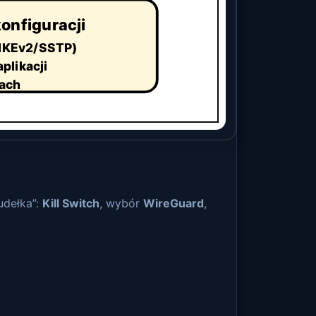
konfiguracji
 (IKEv2/SSTP)
plikacji
mach
udełka”:
Kill Switch
, wybór
WireGuard
,