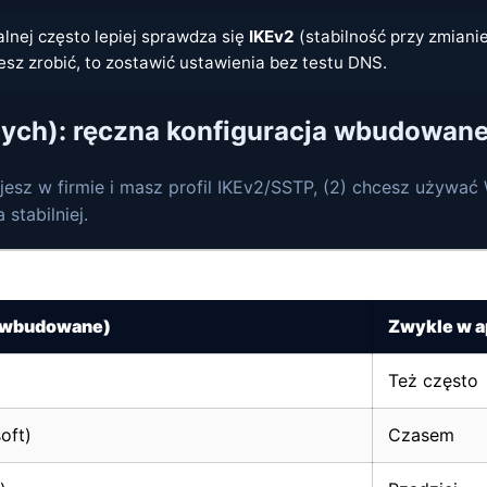
lnej często lepiej sprawdza się
IKEv2
(stabilność przy zmiani
sz zrobić, to zostawić ustawienia bez testu DNS.
ych): ręczna konfiguracja wbudowane
ujesz w firmie i masz profil IKEv2/SSTP, (2) chcesz używa
 stabilniej.
e działa przez aplikację
(wbudowane)
Zwykle w a
Też często
oft)
Czasem