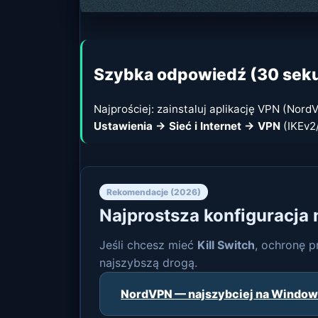
Szybka odpowiedź (30 sek
Najprościej: zainstaluj aplikację VPN (NordV
Ustawienia → Sieć i Internet → VPN
(IKEv2/
Rekomendacje (2026)
Najprostsza konfiguracja 
Jeśli chcesz mieć
Kill Switch
, ochronę 
najszybszą drogą.
NordVPN — najszybciej na Windo