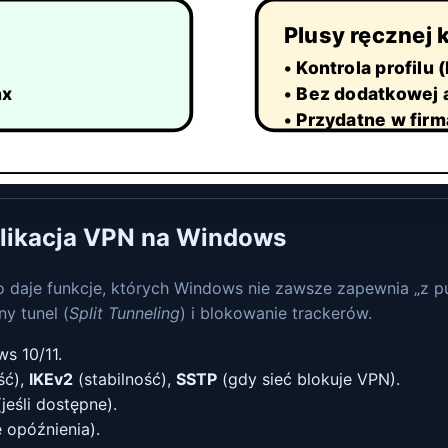
Plusy ręcznej 
• Kontrola profilu
nx
• Bez dodatkowej a
• Przydatne w fir
plikacja VPN na Windows
o daje funkcje, których Windows nie zawsze zapewnia „z p
ny tunel (
Split Tunneling
) i blokowanie trackerów.
ws 10/11.
ść),
IKEv2
(stabilność),
SSTP
(gdy sieć blokuje VPN).
jeśli dostępne).
 opóźnienia).