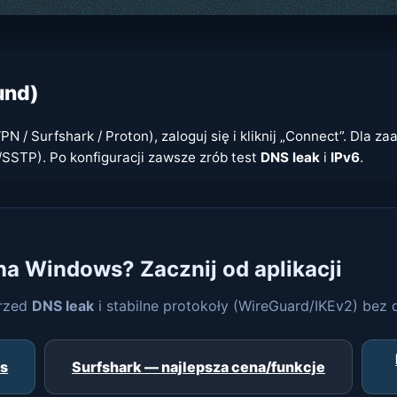
und)
PN / Surfshark / Proton), zaloguj się i kliknij „Connect”. Dla 
SSTP). Po konfiguracji zawsze zrób test
DNS leak
i
IPv6
.
na Windows? Zacznij od aplikacji
przed
DNS leak
i stabilne protokoły (WireGuard/IKEv2) bez 
ws
Surfshark — najlepsza cena/funkcje