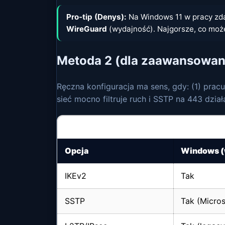
Pro‑tip (Denys):
Na Windows 11 w pracy zda
WireGuard
(wydajność). Najgorsze, co może
Metoda 2 (dla zaawansowan
Ręczna konfiguracja ma sens, gdy: (1) prac
sieć mocno filtruje ruch i SSTP na 443 działa
Co jest „natywne” w Windows, a co zwykl
Opcja
Windows 
IKEv2
Tak
SSTP
Tak (Micros