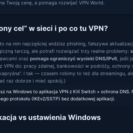
o na Twoją cenę, a pomaga rozwijać VPN World.
ny cel” w sieci i po co tu VPN?
 na nim najczęściej widzisz phishing, fałszywe aktualizac
giczną tarczą, ale potrafi rozwiązać trzy realne problemy:
s
dawcami oraz
pomaga ograniczyć wycieki DNS/IPv6
, jeśli
 VPN do: pracy zdalnej, bankowości w podróży, ochrony w 
„kapryśna”. I tak — czasem robimy to też dla streamingu, al
ać raz dobrze i mieć spokój.)
sz na Windows to aplikacja VPN z Kill Switch + ochrona DNS. 
nego protokołu (IKEv2/SSTP) bez dodatkowej aplikacji.
likacja vs ustawienia Windows