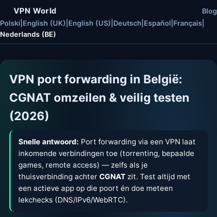
VPN World
Blog
Polski
|
English (UK)
|
English (US)
|
Deutsch
|
Español
|
Français
|
Nederlands (BE)
VPN port forwarding in België:
CGNAT omzeilen & veilig testen
(2026)
Snelle antwoord:
Port forwarding via een VPN laat
inkomende verbindingen toe (torrenting, bepaalde
games, remote access) — zelfs als je
thuisverbinding achter
CGNAT
zit. Test altijd met
een actieve app op die poort én doe meteen
lekchecks (DNS/IPv6/WebRTC).