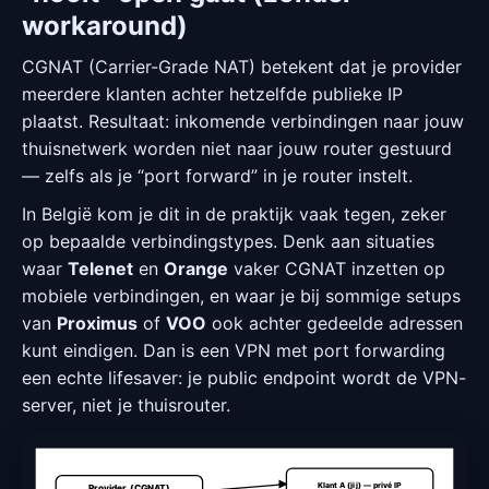
workaround)
CGNAT (Carrier-Grade NAT) betekent dat je provider
meerdere klanten achter hetzelfde publieke IP
plaatst. Resultaat: inkomende verbindingen naar jouw
thuisnetwerk worden niet naar jouw router gestuurd
— zelfs als je “port forward” in je router instelt.
In België kom je dit in de praktijk vaak tegen, zeker
op bepaalde verbindingstypes. Denk aan situaties
waar
Telenet
en
Orange
vaker CGNAT inzetten op
mobiele verbindingen, en waar je bij sommige setups
van
Proximus
of
VOO
ook achter gedeelde adressen
kunt eindigen. Dan is een VPN met port forwarding
een echte lifesaver: je public endpoint wordt de VPN-
server, niet je thuisrouter.
Klant A (jij) — privé IP
Provider (CGNAT)