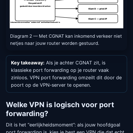
Één publiek IP
gedeeld door meerdere klanten
Klant B — privé IP
Klant C — privé IP
Inkomende connecties “weten niet” welke klant bedoeld is
Diagram 2 — Met CGNAT kan inkomend verkeer niet
netjes naar jouw router worden gestuurd.
Key takeaway:
Als je achter CGNAT zit, is
klassieke port forwarding op je router vaak
zinloos. VPN port forwarding omzeilt dit door de
poort op de VPN-server te openen.
Welke VPN is logisch voor port
forwarding?
Dit is het “eerlijkheidsmoment”: als jouw hoofdgoal
port forwarding is, kies je best een VPN die dat echt