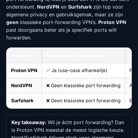
ondersteunt.
NordVPN
en
Surfshark
zijn top voor
algemene privacy en gebruiksgemak, maar ze zijn
geen
klassieke port-forwarding VPN’s.
Proton VPN
past doorgaans beter als je specifiek ports wilt
forwarden.
Provider
Klassiek port forwarding
Bes
Proton VPN
✅ Ja (use-case afhankelijk)
Por
NordVPN
❌ Geen klassieke port forwarding
All-
Surfshark
❌ Geen klassieke port forwarding
Bud
Key takeaway:
Wil je écht port forwarding? Dan
is Proton VPN meestal de meest logische keuze.
Nord/Surfshark blijven sterk voor algemene