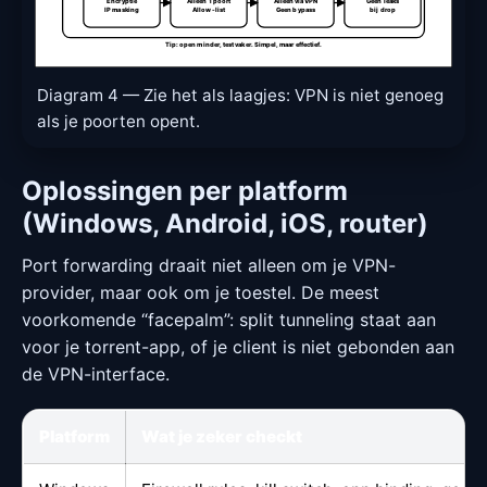
Encryptie
Alleen 1 poort
Alleen via VPN
Geen leaks
IP masking
Allow-list
Geen bypass
bij drop
Tip: open minder, test vaker. Simpel, maar effectief.
Diagram 4 — Zie het als laagjes: VPN is niet genoeg
als je poorten opent.
Oplossingen per platform
(Windows, Android, iOS, router)
Port forwarding draait niet alleen om je VPN-
provider, maar ook om je toestel. De meest
voorkomende “facepalm”: split tunneling staat aan
voor je torrent-app, of je client is niet gebonden aan
de VPN-interface.
Platform
Wat je zeker checkt