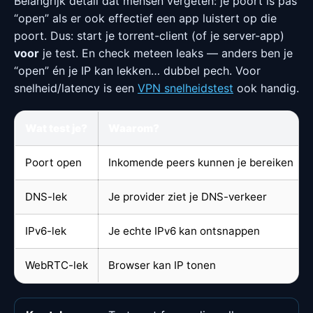
Belangrijk detail dat mensen vergeten: je poort is pas
“open” als er ook effectief een app luistert op die
poort. Dus: start je torrent-client (of je server-app)
voor
je test. En check meteen leaks — anders ben je
“open” én je IP kan lekken… dubbel pech. Voor
snelheid/latency is een
VPN snelheidstest
ook handig.
Wat test je?
Waarom?
Poort open
Inkomende peers kunnen je bereiken
DNS-lek
Je provider ziet je DNS-verkeer
IPv6-lek
Je echte IPv6 kan ontsnappen
WebRTC-lek
Browser kan IP tonen