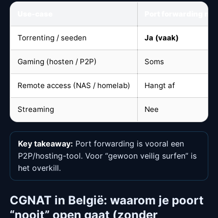
Use-case
Port forwarding nod
Torrenting / seeden
Ja (vaak)
Gaming (hosten / P2P)
Soms
Remote access (NAS / homelab)
Hangt af
Streaming
Nee
Key takeaway:
Port forwarding is vooral een
P2P/hosting-tool. Voor “gewoon veilig surfen” is
het overkill.
CGNAT in België: waarom je poort
“nooit” open gaat (zonder