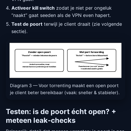
Activeer kill switch
zodat je niet per ongeluk
“naakt” gaat seeden als de VPN even hapert.
Test de poort
terwijl je client draait (zie volgende
sectie).
Zonder open poort
Met port forwarding
“Passief” — minder inkomende peers
“Actief” — betere bereikbaarheid
Je start connecties, maar
Peers kunnen jou ook “vinden”
mensen kunnen je minder goed bereiken
→ vaak betere seeding/ratio
Diagram 3 — Voor torrenting maakt een open poort
je client beter bereikbaar (vaak: sneller & stabieler).
Testen: is de poort écht open? +
meteen leak-checks