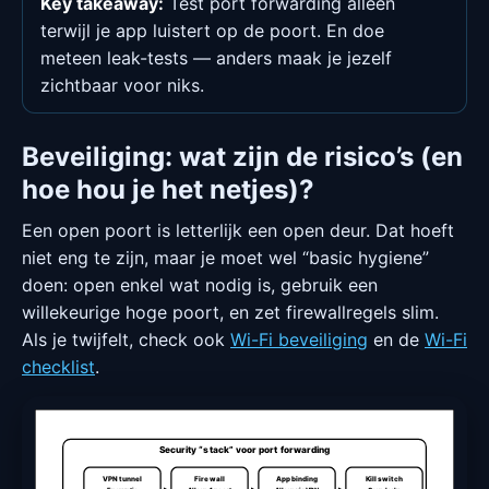
Key takeaway:
Test port forwarding alleen
terwijl je app luistert op de poort. En doe
meteen leak-tests — anders maak je jezelf
zichtbaar voor niks.
Beveiliging: wat zijn de risico’s (en
hoe hou je het netjes)?
Een open poort is letterlijk een open deur. Dat hoeft
niet eng te zijn, maar je moet wel “basic hygiene”
doen: open enkel wat nodig is, gebruik een
willekeurige hoge poort, en zet firewallregels slim.
Als je twijfelt, check ook
Wi-Fi beveiliging
en de
Wi-Fi
checklist
.
Security “stack” voor port forwarding
VPN tunnel
Firewall
App binding
Kill switch