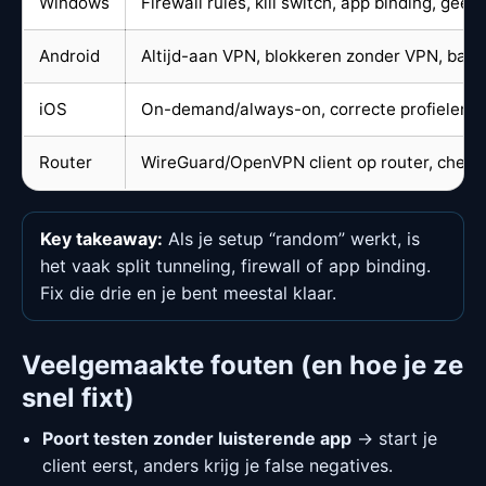
Windows
Firewall rules, kill switch, app binding, geen
Android
Altijd-aan VPN, blokkeren zonder VPN, batter
iOS
On-demand/always-on, correcte profielen, 
Router
WireGuard/OpenVPN client op router, check 
Key takeaway:
Als je setup “random” werkt, is
het vaak split tunneling, firewall of app binding.
Fix die drie en je bent meestal klaar.
Veelgemaakte fouten (en hoe je ze
snel fixt)
Poort testen zonder luisterende app
→ start je
client eerst, anders krijg je false negatives.