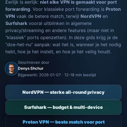
Eerlijk is eerlijk:
niet elke VPN is gemaakt voor port
forwarding
. Voor klassieke port forwarding is
Proton
VPN
vaak de betere match, terwijl
NordVPN
en
Surfshark
vooral uitblinken in algemene
privacy/streaming en andere features (maar niet in
“klassiek” ports openzetten). In deze gids krijg je de
“doe-het-nu” aanpak: wat het is, wanneer je het nodig
hebt, hoe je het instelt, en hoe je het veilig houdt.
Geschreven door
Denys Shchur
Bijgewerkt: 2026-01-07 · 12–18 min leestijd
NordVPN — sterke all-round privacy
Surfshark — budget & multi-device
Proton VPN — beste match voor port