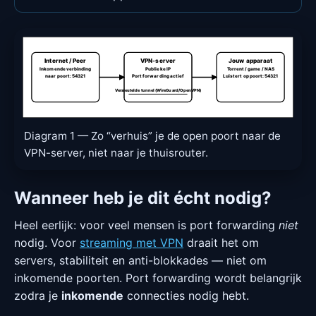
Internet / Peer
VPN-server
Jouw apparaat
Inkomende verbinding
Publieke IP
Torrent / game / NAS
naar poort: 54321
Port forwarding actief
Luistert op poort: 54321
Versleutelde tunnel (WireGuard/OpenVPN)
Diagram 1 — Zo “verhuis” je de open poort naar de
VPN-server, niet naar je thuisrouter.
Wanneer heb je dit écht nodig?
Heel eerlijk: voor veel mensen is port forwarding
niet
nodig. Voor
streaming met VPN
draait het om
servers, stabiliteit en anti-blokkades — niet om
inkomende poorten. Port forwarding wordt belangrijk
zodra je
inkomende
connecties nodig hebt.