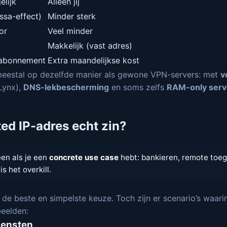
lijk
Alleen jij
ssa-effect)
Minder sterk
or
Veel minder
Makkelijk (vast adres)
 abonnement
Extra maandelijkse kost
meestal op dezelfde manier als gewone VPN-servers: met
v
Lynx),
DNS-lekbescherming
en soms zelfs
RAM-only serv
ed IP-adres echt zin?
een als je een
concrete use case
hebt: bankieren, remote toega
s het overkill.
P de beste en simpelste keuze. Toch zijn er scenario’s waar
beelden:
diensten