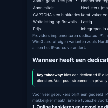
Aantal gebruikers per IP
Honderden tege
Anonimiteit
Heel sterk (ma
CAPTCHA's en blokkades
Komt vaker vo
Whitelisting op firewalls
Lastig
Prijs
Inbegrepen in
Providers implementeren dedicated IP’s 
WireGuard of eigen varianten zoals Nord
alleen het IP-adres verandert.
Wanneer heeft een dedicat
Key takeaway:
kies een dedicated IP all
diensten. Voor puur streamen en privacy i
Voor veel gebruikers blijft een gedeeld I
makkelijker maakt. Enkele typische voor
1. Online bankieren en gevoelige 