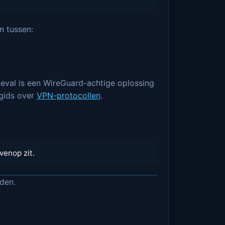
n tussen:
t geval is een WireGuard-achtige oplossing
 gids over
VPN-protocollen
.
venop zit.
den.