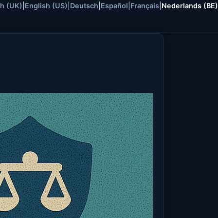
sh (UK)
|
English (US)
|
Deutsch
|
Español
|
Français
|
Nederlands (BE)