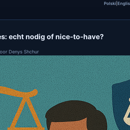
Polski
|
Engli
s: echt nodig of nice-to-have?
Door Denys Shchur