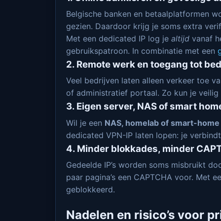
Belgische banken en betaalplatformen wo
gezien. Daardoor krijg je soms extra verifi
Met een dedicated IP log je
altijd
vanaf he
gebruikspatroon. In combinatie met een
2. Remote werk en toegang tot bed
Veel bedrijven laten alleen verkeer toe 
of administratief portaal. Zo kun je veil
3. Eigen server, NAS of smart hom
Wil je een
NAS, homelab of smart-home
dedicated VPN-IP laten lopen: je verbindt
4. Minder blokkades, minder CAP
Gedeelde IP’s worden soms misbruikt door
paar pagina’s een CAPTCHA voor. Met een 
geblokkeerd.
Nadelen en risico’s voor p