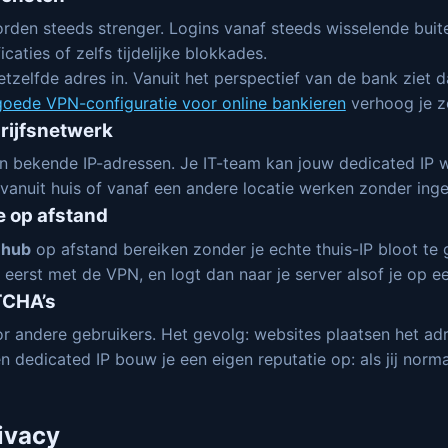
rden steeds strenger. Logins vanaf steeds wisselende buit
caties of zelfs tijdelijke blokkades.
tzelfde adres in. Vanuit het perspectief van de bank ziet da
goede VPN-configuratie voor online bankieren
verhoog je z
rijfsnetwerk
van bekende IP-adressen. Je IT-team kan jouw dedicated IP w
ig vanuit huis of vanaf een andere locatie werken zonder ing
e op afstand
 hub
op afstand bereiken zonder je echte thuis-IP bloot te
 eerst met de VPN, en logt dan naar je server alsof je op ee
TCHA’s
 andere gebruikers. Het gevolg: websites plaatsen het adr
dedicated IP bouw je een eigen reputatie op: als jij norma
rivacy