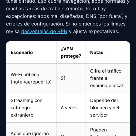
túnel cifrado. Eso cubre navegación, apps normales y
muchas tareas de trabajo remoto. Pero hay
excepciones: apps mal diseñadas, DNS “por fuera”, y
errores de configuración. Si no entiendes los límites,
revisa
desventajas de VPN
y ajusta expectativas.
¿VPN
Escenario
Notas
protege?
Cifra el tráfico
Wi-Fi público
Sí
frente a
(hotel/aeropuerto)
espionaje local
Streaming con
Depende del
catálogo
A veces
bloqueo y del
extranjero
servidor
Pueden
Apps que ignoran