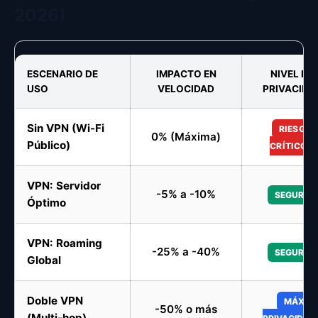
2026)
ESCENARIO DE
IMPACTO EN
NIVEL DE
USO
VELOCIDAD
PRIVACIDA
Sin VPN (Wi-Fi
RIESGO
0% (Máxima)
Público)
CRÍTICO
VPN: Servidor
-5% a -10%
SEGURO
Óptimo
VPN: Roaming
-25% a -40%
SEGURO
Global
Doble VPN
MÁX.
-50% o más
(Multi-hop)