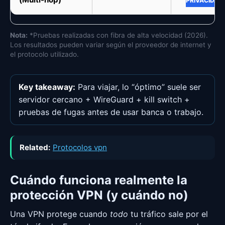
PRIVACIDAD
Nota:
*Pruebas realizadas con fibra de alta velocidad (2026).
Los resultados pueden variar según el proveedor de internet y
el protocolo utilizado.
Key takeaway:
Para viajar, lo “óptimo” suele ser
servidor cercano + WireGuard + kill switch +
pruebas de fugas antes de usar banca o trabajo.
Related:
Protocolos vpn
Cuándo funciona realmente la
protección VPN (y cuándo no)
Una VPN protege cuando
todo
tu tráfico sale por el