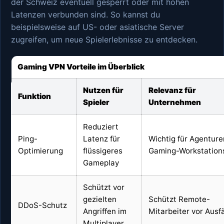
der Schweiz eventuell gesperrt oder mit hohen
Latenzen verbunden sind. So kannst du
beispielsweise auf US- oder asiatische Server
zugreifen, um neue Spielerlebnisse zu entdecken.
Gaming VPN Vorteile im Überblick
Nutzen für
Relevanz für
Funktion
Spieler
Unternehmen
Reduziert
Ping-
Latenz für
Wichtig für Agenture
Optimierung
flüssigeres
Gaming-Workstation
Gameplay
Schützt vor
gezielten
Schützt Remote-
DDoS-Schutz
Angriffen im
Mitarbeiter vor Ausf
Multiplayer