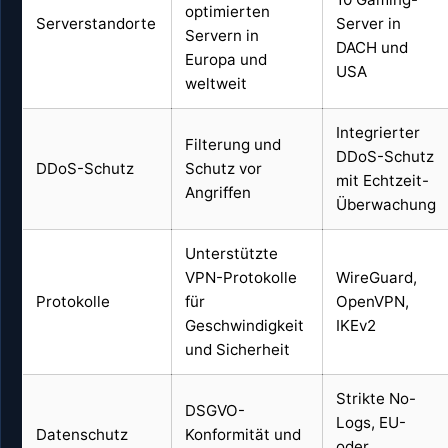
optimierten
Serverstandorte
Server in
Servern in
DACH und
Europa und
USA
weltweit
Integrierter
Filterung und
DDoS-Schutz
DDoS-Schutz
Schutz vor
mit Echtzeit-
Angriffen
Überwachung
Unterstützte
VPN-Protokolle
WireGuard,
Protokolle
für
OpenVPN,
Geschwindigkeit
IKEv2
und Sicherheit
Strikte No-
DSGVO-
Logs, EU-
Datenschutz
Konformität und
oder