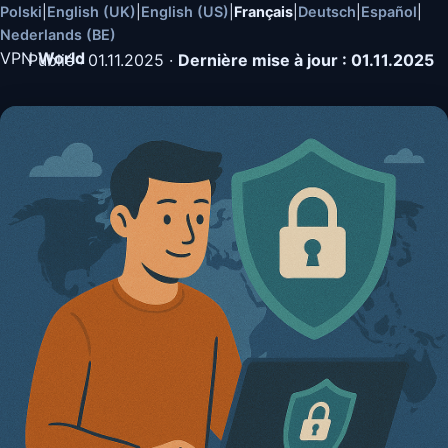
Polski
|
English (UK)
|
English (US)
|
Français
|
Deutsch
|
Español
|
Nederlands (BE)
VPN
World
Publié : 01.11.2025
·
Dernière mise à jour : 01.11.2025