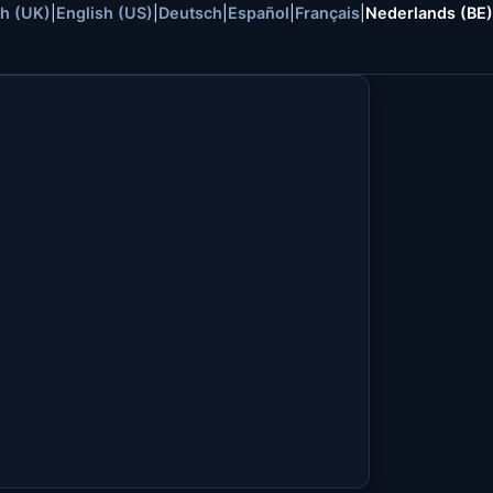
sh (UK)
|
English (US)
|
Deutsch
|
Español
|
Français
|
Nederlands (BE)