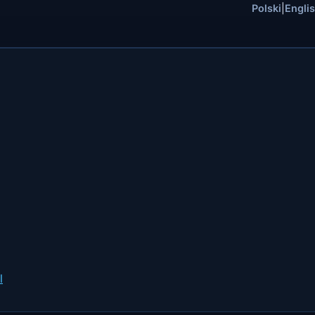
Polski
|
Engli
l