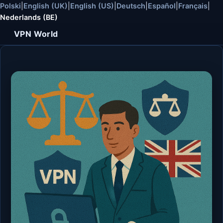
Polski
|
English (UK)
|
English (US)
|
Deutsch
|
Español
|
Français
|
Nederlands (BE)
VPN World