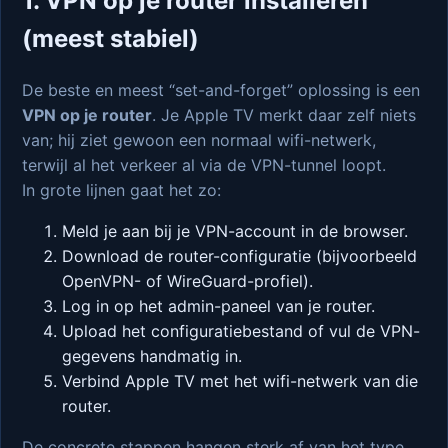
1. VPN op je router installeren
(meest stabiel)
De beste en meest “set-and-forget” oplossing is een
VPN op je router
. Je Apple TV merkt daar zelf niets
van; hij ziet gewoon een normaal wifi-netwerk,
terwijl al het verkeer al via de VPN-tunnel loopt.
In grote lijnen gaat het zo:
Meld je aan bij je VPN-account in de browser.
Download de router-configuratie (bijvoorbeeld
OpenVPN- of WireGuard-profiel).
Log in op het admin-paneel van je router.
Upload het configuratiebestand of vul de VPN-
gegevens handmatig in.
Verbind Apple TV met het wifi-netwerk van die
router.
De concrete stappen hangen sterk af van het type