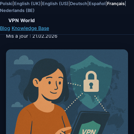
Polski
|
English (UK)
|
English (US)
|
Deutsch
|
Español
|
Français
|
Nederlands (BE)
VPN World
Blog
Knowledge Base
Mis à jour :
21.02.2026