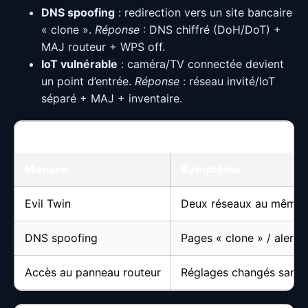
DNS spoofing
: redirection vers un site bancaire
« clone ».
Réponse
: DNS chiffré (DoH/DoT) +
MAJ routeur + WPS off.
IoT vulnérable
: caméra/TV connectée devient
un point d’entrée.
Réponse
: réseau invité/IoT
séparé + MAJ + inventaire.
Carte rapide : menace → réglage recommandé
Menace
Symptôme
Evil Twin
Deux réseaux au même
DNS spoofing
Pages « clone » / alertes
Accès au panneau routeur
Réglages changés sans 