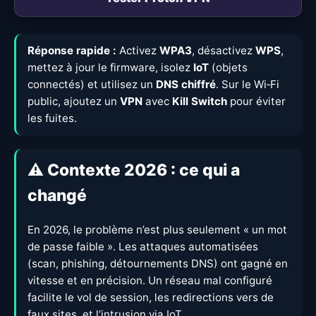
Réponse rapide :
Activez
WPA3
, désactivez
WPS
,
mettez à jour le firmware, isolez
IoT
(objets
connectés) et utilisez un
DNS chiffré
. Sur le Wi‑Fi
public, ajoutez un
VPN
avec
Kill Switch
pour éviter
les fuites.
⚠️ Contexte 2026 : ce qui a
changé
En 2026, le problème n’est plus seulement « un mot
de passe faible ». Les attaques automatisées
(scan, phishing, détournements DNS) ont gagné en
vitesse et en précision. Un réseau mal configuré
facilite le vol de session, les redirections vers de
faux sites, et l’intrusion via IoT.