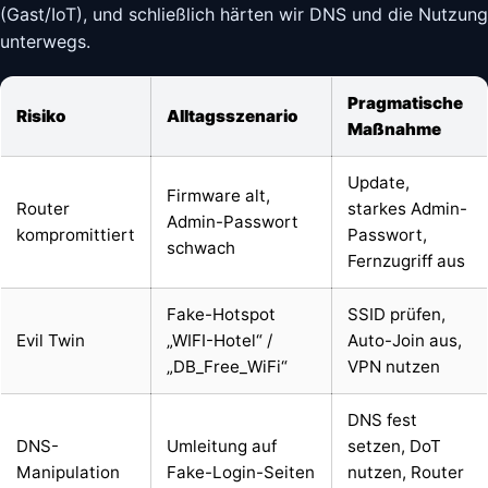
(Gast/IoT), und schließlich härten wir DNS und die Nutzung
unterwegs.
Pragmatische
Risiko
Alltagsszenario
Maßnahme
Update,
Firmware alt,
Router
starkes Admin-
Admin-Passwort
kompromittiert
Passwort,
schwach
Fernzugriff aus
Fake-Hotspot
SSID prüfen,
Evil Twin
„WIFI-Hotel“ /
Auto-Join aus,
„DB_Free_WiFi“
VPN nutzen
DNS fest
DNS-
Umleitung auf
setzen, DoT
Manipulation
Fake-Login-Seiten
nutzen, Router