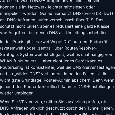
Adressen. Wenn DNS-Anfragen unverschlüsselt sind,
können sie im Netzwerk leichter mitgelesen oder
manipuliert werden. Genau hier setzt DNS-over-TLS (DoT)
an: DNS-Anfragen laufen verschlüsselt über TLS. Das
schützt nicht „alles“, aber es reduziert eine ganze Klasse
von Angriffen, bei denen DNS als Umleitungshebel dient.
In der Praxis gibt es zwei Wege: DoT auf dem Endgerät
(systemweit) oder „zentral“ über Router/Resolver-
Strategie. Systemweit ist elegant, weil es unabhängig vom
WLAN funktioniert — aber nicht jedes Gerät kann es.
Routerseitig ist konsistenter, weil Sie DNS-Server festlegen
und so „wildes DNS“ verhindern. In beiden Fällen ist die
wichtigste Grundlage: Router-Admin absichern. Denn wenn
jemand den Router kontrolliert, kann er DNS-Einstellungen
wieder umbiegen.
Wenn Sie VPN nutzen, sollten Sie zusätzlich prüfen, ob
DNS-Anfragen wirklich geschützt durch den Tunnel gehen.
Ein klassischer Fehler ist, dass DNS „am VPN vorbei“ läuft.