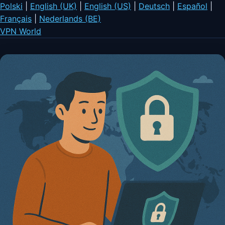
Polski
|
English (UK)
|
English (US)
|
Deutsch
|
Español
|
Français
|
Nederlands (BE)
VPN World