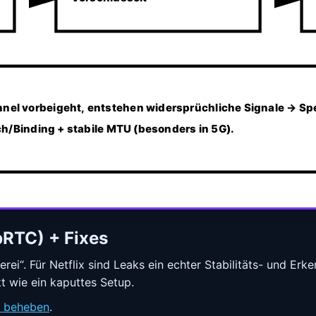
l vorbeigeht, entstehen widersprüchliche Signale → Sp
h/Binding + stabile MTU (besonders in 5G).
RTC) + Fixes
rei“. Für Netflix sind Leaks ein echter Stabilitäts- und Erk
t wie ein kaputtes Setup.
 beheben
.