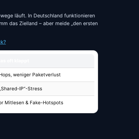
mwege läuft. In Deutschland funktionieren
nimm das Zielland – aber meide „den ersten
ck?
s oft klappt
Hops, weniger Paketverlust
„Shared-IP“-Stress
or Mitlesen & Fake-Hotspots