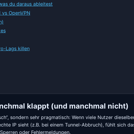
as du daraus ableitest
rd vs OpenVPN
h)
xes
o-Lags killen
nchmal klappt (und manchmal nicht)
ch“, sondern sehr pragmatisch: Wenn viele Nutzer dieselben
hte IP sieht (z.B. bei einem Tunnel-Abbruch), fühlt sich d
Sperren oder Fehlermeldungen.