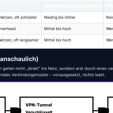
Akkubelastung (Smartphone)
Wan
Netzen, oft schneller
Niedrig bis mittel
Rei
 Overhead
Mittel bis hoch
Wen
 Netzen, oft langsamer
Mittel bis hoch
Wen
(anschaulich)
 gehen nicht „direkt“ ins Netz, sondern erst durch einen ver
males Verbindungsmuster – vorausgesetzt, nichts leakt.
VPN-Tunnel
Verschlüsselt