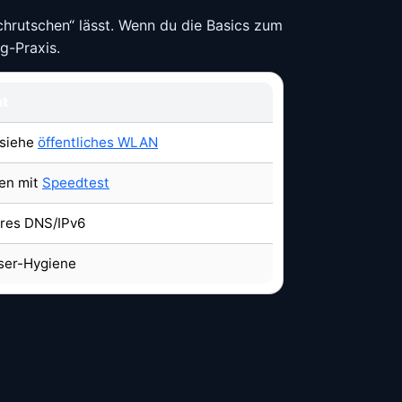
chrutschen“ lässt. Wenn du die Basics zum
g-Praxis.
mt
 siehe
öffentliches WLAN
ten mit
Speedtest
eres DNS/IPv6
ser-Hygiene