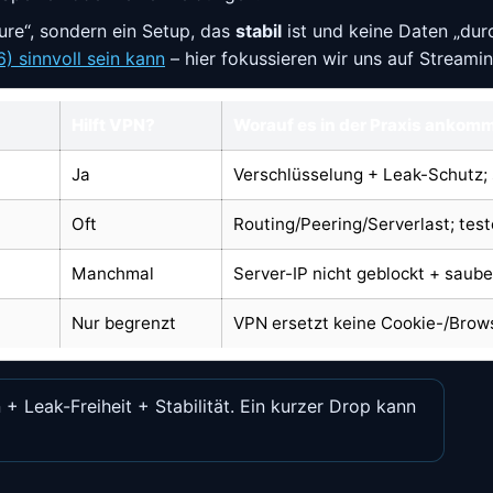
ture“, sondern ein Setup, das
stabil
ist und keine Daten „dur
 sinnvoll sein kann
– hier fokussieren wir uns auf Streamin
Hilft VPN?
Worauf es in der Praxis ankom
Ja
Verschlüsselung + Leak-Schutz;
Oft
Routing/Peering/Serverlast; tes
Manchmal
Server-IP nicht geblockt + saub
Nur begrenzt
VPN ersetzt keine Cookie-/Brow
 + Leak-Freiheit + Stabilität. Ein kurzer Drop kann