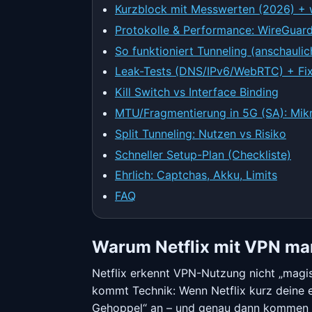
Kurzblock mit Messwerten (2026) + w
Protokolle & Performance: WireGua
So funktioniert Tunneling (anschaulic
Leak-Tests (DNS/IPv6/WebRTC) + Fi
Kill Switch vs Interface Binding
MTU/Fragmentierung in 5G (SA): Mikr
Split Tunneling: Nutzen vs Risiko
Schneller Setup-Plan (Checkliste)
Ehrlich: Captchas, Akku, Limits
FAQ
Warum Netflix mit VPN ma
Netflix erkennt VPN-Nutzung nicht „magis
kommt Technik: Wenn Netflix kurz deine ec
Gehoppel“ an – und genau dann kommen 