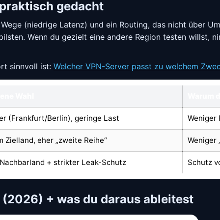
 praktisch gedacht
e Wege (niedrige Latenz) und ein Routing, das nicht über U
bilsten. Wenn du gezielt eine andere Region testen willst, 
t sinnvoll ist:
Welcher VPN-Server passt zu welchem Zwe
ene Wahl
Warum da
r (Frankfurt/Berlin), geringe Last
Weniger 
m Zielland, eher „zweite Reihe“
Weniger 
Nachbarland + strikter Leak-Schutz
Schutz v
(2026) + was du daraus ableitest