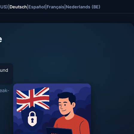
(US)
|
Deutsch
|
Español
|
Français
|
Nederlands (BE)
e
 und
eak-