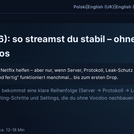
Polski
|
English (UK)
|
English 
6): so streamst du stabil – ohn
os
Netflix helfen – aber nur, wenn Server, Protokoll, Leak-Schutz
d fertig“ funktioniert manchmal… bis zum ersten Drop.
du bekommst eine klare Reihenfolge (Server → Protokoll → L
oting-Schritte und Settings, die du ohne Voodoo nachbauen
 ca. 12–18 Min